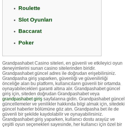
Roulette
Slot Oyunları
Baccarat
Poker
Grandpashabet Casino siteleri, en güvenli ve etkileyici oyun
deneyimlerini sunan casino sitelerinden biridir.
Grandpashabet güncel adres ile doğrudan erişebilirsiniz.
Grandpasha giriş yaparken, güvenliği ve güvenilirliği
önceliğe alan bu platform, kullanıcıların güvenli bir ortamda
oynayabilecekleri garanti altına alır. Grandpashabet güncel
giriş için, siteden doğrudan Grandpashabet veya
grandpashabet giriş
sayfalarına gidin. Grandpashabet güncel
güncellemeler ve yenilikler hakkında bilgi almak için, sitedeki
güncel haberler bölümüne göz atın. Grandpasha bet ile de
güvenli bir şekilde kaydolabilir ve oynayabilirsiniz.
Grandpashabet giriş yaparken, kullanıcı dostu arayüz ve
çeşitli oyun seçenekleri sayesinde, her kullanıcı için özel bir