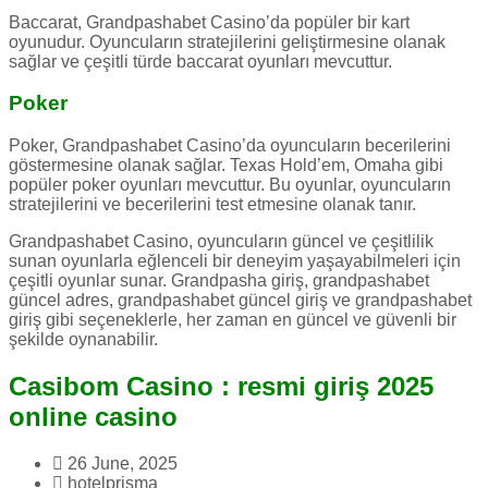
Baccarat, Grandpashabet Casino’da popüler bir kart
oyunudur. Oyuncuların stratejilerini geliştirmesine olanak
sağlar ve çeşitli türde baccarat oyunları mevcuttur.
Poker
Poker, Grandpashabet Casino’da oyuncuların becerilerini
göstermesine olanak sağlar. Texas Hold’em, Omaha gibi
popüler poker oyunları mevcuttur. Bu oyunlar, oyuncuların
stratejilerini ve becerilerini test etmesine olanak tanır.
Grandpashabet Casino, oyuncuların güncel ve çeşitlilik
sunan oyunlarla eğlenceli bir deneyim yaşayabilmeleri için
çeşitli oyunlar sunar. Grandpasha giriş, grandpashabet
güncel adres, grandpashabet güncel giriş ve grandpashabet
giriş gibi seçeneklerle, her zaman en güncel ve güvenli bir
şekilde oynanabilir.
Casibom Casino : resmi giriş 2025
online casino
26 June, 2025
hotelprisma