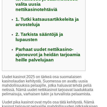
valita uusia
nettikasinotehtäviä
1. Tutki katsausartikkeleita ja
arvosteluja
2. Tarkista sääntöjä ja
lupausten
Parhaat uudet nettikasino-
ajoneuvot ja heidän tarjoamia
heille palvelujaan
Uudet kasinot 2025 on tärkeä osa suomalaisen
kasinolaudan kehitystä. Suomessa on avattu uusia
mahdollisuuksia pelaajille, jotka haluavat tehdä peliä
netissä. Nämä uudet nettikasinot tarjoavat laadukkaita
pelimaisuja, varhaisen tukin ja turvallista pelaamista.
Uudet pika kasinot ovat myös osa tätä kehitystä. Nämä
kasinot tarjoavat pelaajille mahdollisuuden pitkäaikaisen