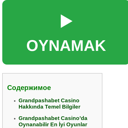
▶️
OYNAMAK
Содержимое
Grandpashabet Casino
Hakkında Temel Bilgiler
Grandpashabet Casino’da
Oynanabilir En İyi Oyunlar