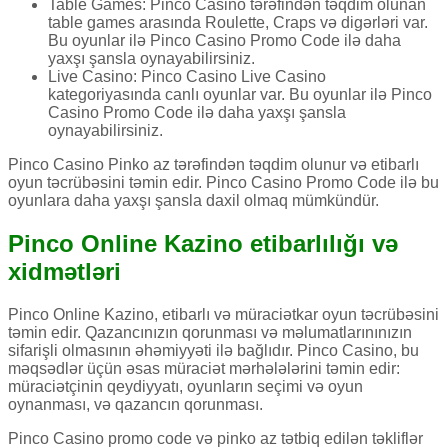
Table Games: Pinco Casino tərəfindən təqdim olunan
table games arasında Roulette, Craps və digərləri var.
Bu oyunlar ilə Pinco Casino Promo Code ilə daha
yaxşı şansla oynayabilirsiniz.
Live Casino: Pinco Casino Live Casino
kategoriyasında canlı oyunlar var. Bu oyunlar ilə Pinco
Casino Promo Code ilə daha yaxşı şansla
oynayabilirsiniz.
Pinco Casino Pinko az tərəfindən təqdim olunur və etibarlı
oyun təcrübəsini təmin edir. Pinco Casino Promo Code ilə bu
oyunlara daha yaxşı şansla daxil olmaq mümkündür.
Pinco Online Kazino etibarlılığı və
xidmətləri
Pinco Online Kazino, etibarlı və müraciətkar oyun təcrübəsini
təmin edir. Qazancınızın qorunması və məlumatlarınınızın
sifarişli olmasının əhəmiyyəti ilə bağlıdır. Pinco Casino, bu
məqsədlər üçün əsas müraciət mərhələlərini təmin edir:
müraciətçinin qeydiyyatı, oyunların seçimi və oyun
oynanması, və qazancın qorunması.
Pinco Casino promo code və pinko az tətbiq edilən təkliflər