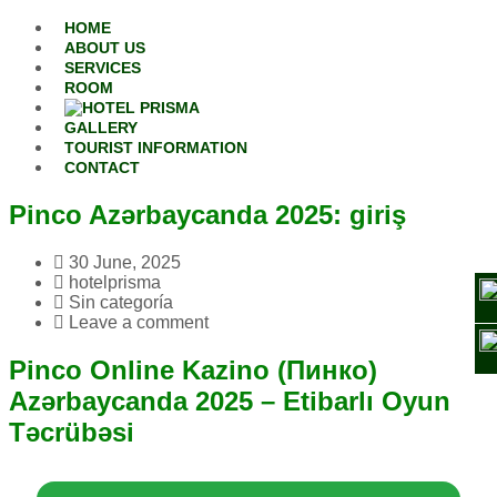
Skip to content
HOME
ABOUT US
SERVICES
ROOM
GALLERY
TOURIST INFORMATION
CONTACT
Pinco Azərbaycanda 2025: giriş
30 June, 2025
hotelprisma
Sin categoría
Leave a comment
Pinco Online Kazino (Пинко)
Azərbaycanda 2025 – Etibarlı Oyun
Təcrübəsi