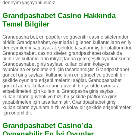
deneyim yaşayabilirsiniz.
Grandpashabet Casino Hakkında
Temel Bilgiler
Grandpasha bet, en popüler ve güvenilir casino sitelerinden
biridir. Grandpashabet, oyunlarla ilgilenen kullanıcıların en iyi
deneyimlerini sağlayacak şekilde tasarlanmış bir platformdur.
Grandpashabet, casino siteleri grandpashabet olarak da
bilinir ve kullanıcıların ihtiyaçlarına göre çeşitli oyunlar sunar.
Grandpashabet giriş sayfası, kullanıcıların kolayca
oyunlarına erişebilmeleri için tasarlanmıştır. Grandpashabet
güncel giriş sayfası, kullanıcıların en güncel ve güvenli bir
şekilde oyunlara erişebilmelerini sağlar. Grandpashabet
güncel adres, kullanıcıların güvenli bir şekilde oyunlara
erişebilmeleri için kullanılır. Grandpasha giriş sayfası,
kullanıcıların güvenli ve hızlı bir şekilde platforma giriş
yapabilmeleri için tasarlanmıştır. Grandpashabet giriş,
kullanıcıların oyunlara hızlı ve kolay bir şekilde erişebilmeleri
için önemlidir.
Grandpashabet Casino’da
Oynanabilir En İyi Oyunlar