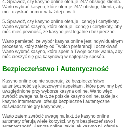
4. Sprawdź, czy kasyno online oferuje 24/7 obsługę klienta.
Warto wybrać kasyno, które oferuje 24/7 obsługę klienta, aby
móc uzyskać pomoc w każdej chwili.
5. Sprawdź, czy kasyno online oferuje licencję i certyfikaty.
Warto wybrać kasyno, które oferuje licencję i certyfikaty, aby
móc mieć pewność, że kasyno jest legalne i bezpieczne.
Warto pamiętać, że wybór kasyna online jest indywidualnym
procesem, który zależy od Twoich preferencji i oczekiwań.
Warto wybrać kasyno, które spełnia Twoje oczekiwania, aby
móc cieszyć się grą kasynową w najlepszy sposób.
Bezpieczeństwo i Autentyczność
Kasyno online opinie sugerują, że bezpieczeństwo i
autentyczność są kluczowymi aspektami, które powinny być
uwzględnione przy wyborze kasyna online. Warto więc
zwrócić uwagę na fakt, że polskie kasyno online, takie jak
kasyno internetowe, oferują bezpieczne i autentyczne
doświadczenie gry kasynowej.
Warto zatem zwrócić uwagę na fakt, że kasyno online
automaty oferują wiele korzyści, w tym bezpieczeństwo i
autentyczność. Kasyna online, takie jak kasyno pl, oferują