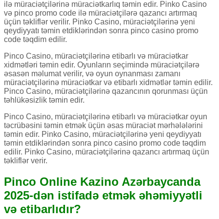
ilə müraciətçilərinə müraciətkarlıq təmin edir. Pinko Casino
və pinco promo code ilə müraciətçilərə qazancı artırmaq
üçün təkliflər verilir. Pinko Casino, müraciətçilərinə yeni
qeydiyyatı təmin etdiklərindən sonra pinco casino promo
code təqdim edilir.
Pinco Casino, müraciətçilərinə etibarlı və müraciətkar
xidmətləri təmin edir. Oyunların seçimində müraciətçilərə
əsasən məlumat verilir, və oyun oynanması zamanı
müraciətçilərinə müraciətkar və etibarlı xidmətlər təmin edilir.
Pinco Casino, müraciətçilərinə qazancının qorunması üçün
təhlükəsizlik təmin edir.
Pinco Casino, müraciətçilərinə etibarlı və müraciətkar oyun
təcrübəsini təmin etmək üçün əsas müraciət mərhələlərini
təmin edir. Pinko Casino, müraciətçilərinə yeni qeydiyyatı
təmin etdiklərindən sonra pinco casino promo code təqdim
edilir. Pinko Casino, müraciətçilərinə qazancı artırmaq üçün
təkliflər verir.
Pinco Online Kazino Azərbaycanda
2025-dən istifadə etmək əhəmiyyətli
və etibarlıdır?