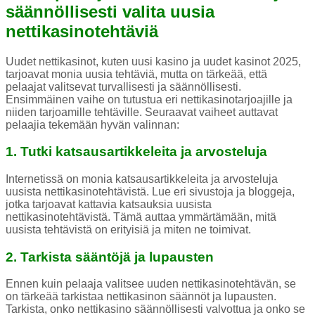
säännöllisesti valita uusia
nettikasinotehtäviä
Uudet nettikasinot, kuten uusi kasino ja uudet kasinot 2025,
tarjoavat monia uusia tehtäviä, mutta on tärkeää, että
pelaajat valitsevat turvallisesti ja säännöllisesti.
Ensimmäinen vaihe on tutustua eri nettikasinotarjoajille ja
niiden tarjoamille tehtäville. Seuraavat vaiheet auttavat
pelaajia tekemään hyvän valinnan:
1. Tutki katsausartikkeleita ja arvosteluja
Internetissä on monia katsausartikkeleita ja arvosteluja
uusista nettikasinotehtävistä. Lue eri sivustoja ja bloggeja,
jotka tarjoavat kattavia katsauksia uusista
nettikasinotehtävistä. Tämä auttaa ymmärtämään, mitä
uusista tehtävistä on erityisiä ja miten ne toimivat.
2. Tarkista sääntöjä ja lupausten
Ennen kuin pelaaja valitsee uuden nettikasinotehtävän, se
on tärkeää tarkistaa nettikasinon säännöt ja lupausten.
Tarkista, onko nettikasino säännöllisesti valvottua ja onko se