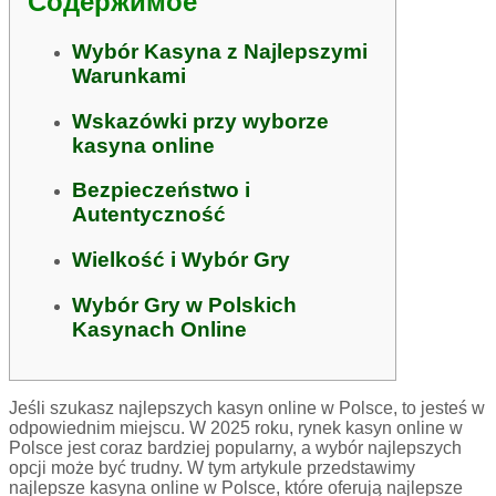
Содержимое
Wybór Kasyna z Najlepszymi
Warunkami
Wskazówki przy wyborze
kasyna online
Bezpieczeństwo i
Autentyczność
Wielkość i Wybór Gry
Wybór Gry w Polskich
Kasynach Online
Jeśli szukasz najlepszych kasyn online w Polsce, to jesteś w
odpowiednim miejscu. W 2025 roku, rynek kasyn online w
Polsce jest coraz bardziej popularny, a wybór najlepszych
opcji może być trudny. W tym artykule przedstawimy
najlepsze kasyna online w Polsce, które oferują najlepsze