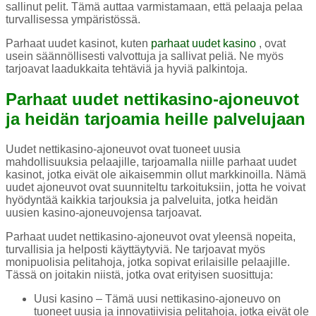
sallinut pelit. Tämä auttaa varmistamaan, että pelaaja pelaa
turvallisessa ympäristössä.
Parhaat uudet kasinot, kuten
parhaat uudet kasino
, ovat
usein säännöllisesti valvottuja ja sallivat peliä. Ne myös
tarjoavat laadukkaita tehtäviä ja hyviä palkintoja.
Parhaat uudet nettikasino-ajoneuvot
ja heidän tarjoamia heille palvelujaan
Uudet nettikasino-ajoneuvot ovat tuoneet uusia
mahdollisuuksia pelaajille, tarjoamalla niille parhaat uudet
kasinot, jotka eivät ole aikaisemmin ollut markkinoilla. Nämä
uudet ajoneuvot ovat suunniteltu tarkoituksiin, jotta he voivat
hyödyntää kaikkia tarjouksia ja palveluita, jotka heidän
uusien kasino-ajoneuvojensa tarjoavat.
Parhaat uudet nettikasino-ajoneuvot ovat yleensä nopeita,
turvallisia ja helposti käyttäytyviä. Ne tarjoavat myös
monipuolisia pelitahoja, jotka sopivat erilaisille pelaajille.
Tässä on joitakin niistä, jotka ovat erityisen suosittuja:
Uusi kasino – Tämä uusi nettikasino-ajoneuvo on
tuoneet uusia ja innovatiivisia pelitahoja, jotka eivät ole