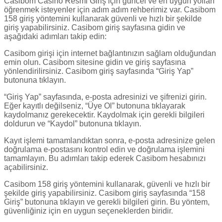
Casibom Casino Resmi Giriş için güncel ve en uygun yolları
öğrenmek isteyenler için adım adım rehberimiz var. Casibom
158 giriş yöntemini kullanarak güvenli ve hızlı bir şekilde
giriş yapabilirsiniz. Casibom giriş sayfasına gidin ve
aşağıdaki adımları takip edin:
Casibom girişi için internet bağlantınızın sağlam olduğundan
emin olun. Casibom sitesine gidin ve giriş sayfasına
yönlendirilirsiniz. Casibom giriş sayfasında “Giriş Yap”
butonuna tıklayın.
“Giriş Yap” sayfasında, e-posta adresinizi ve şifrenizi girin.
Eğer kayıtlı değilseniz, “Üye Ol” butonuna tıklayarak
kaydolmanız gerekecektir. Kaydolmak için gerekli bilgileri
doldurun ve “Kaydol” butonuna tıklayın.
Kayıt işlemi tamamlandıktan sonra, e-posta adresinize gelen
doğrulama e-postasını kontrol edin ve doğrulama işlemini
tamamlayın. Bu adımları takip ederek Casibom hesabınızı
açabilirsiniz.
Casibom 158 giriş yöntemini kullanarak, güvenli ve hızlı bir
şekilde giriş yapabilirsiniz. Casibom giriş sayfasında “158
Giriş” butonuna tıklayın ve gerekli bilgileri girin. Bu yöntem,
güvenliğiniz için en uygun seçeneklerden biridir.