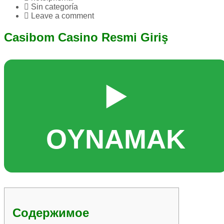
Sin categoría
Leave a comment
Casibom Casino Resmi Giriş
▶️
OYNAMAK
Содержимое