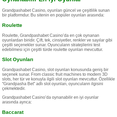
Grandpashabet Casino, oyunları güncel ve çeşitlilik sunan
bir platformdur. Bu sitenin en popüler oyunları arasında:
Roulette
Roulette, Grandpashabet Casino’da en çok oynanan
oyunlardan biridir. Çift, tek, cinsiyetler, renkler ve sayılar gibi
çeşitli seçenekler sunar. Oyuncuların stratejilerini test
edebilmesi için çeşitli türde roulette oyunları mevcuttur.
Slot Oyunları
Grandpashabet Casino, slot oyunları konusunda geniş bir
seçenek sunar. From classic fruit machines to modern 3D
slots, her tür ve konuyla ilgili slot oyunları mevcuttur. Özellikle
“Grandpasha Bet” adlı slot oyunları, oyuncuların ilgisini
çekmektedir.
Grandpashabet Casino’da oynanabilir en iyi oyunlar
arasında ayrıca:
Baccarat