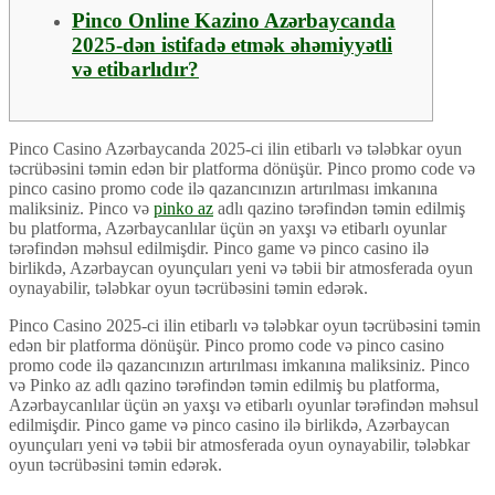
Pinco Online Kazino Azərbaycanda
2025-dən istifadə etmək əhəmiyyətli
və etibarlıdır?
Pinco Casino Azərbaycanda 2025-ci ilin etibarlı və tələbkar oyun
təcrübəsini təmin edən bir platforma dönüşür. Pinco promo code və
pinco casino promo code ilə qazancınızın artırılması imkanına
maliksiniz. Pinco və
pinko az
adlı qazino tərəfindən təmin edilmiş
bu platforma, Azərbaycanlılar üçün ən yaxşı və etibarlı oyunlar
tərəfindən məhsul edilmişdir. Pinco game və pinco casino ilə
birlikdə, Azərbaycan oyunçuları yeni və təbii bir atmosferada oyun
oynayabilir, tələbkar oyun təcrübəsini təmin edərək.
Pinco Casino 2025-ci ilin etibarlı və tələbkar oyun təcrübəsini təmin
edən bir platforma dönüşür. Pinco promo code və pinco casino
promo code ilə qazancınızın artırılması imkanına maliksiniz. Pinco
və Pinko az adlı qazino tərəfindən təmin edilmiş bu platforma,
Azərbaycanlılar üçün ən yaxşı və etibarlı oyunlar tərəfindən məhsul
edilmişdir. Pinco game və pinco casino ilə birlikdə, Azərbaycan
oyunçuları yeni və təbii bir atmosferada oyun oynayabilir, tələbkar
oyun təcrübəsini təmin edərək.