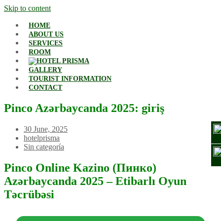
Skip to content
HOME
ABOUT US
SERVICES
ROOM
GALLERY
TOURIST INFORMATION
CONTACT
Pinco Azərbaycanda 2025: giriş
30 June, 2025
hotelprisma
Sin categoría
Pinco Online Kazino (Пинко)
Azərbaycanda 2025 – Etibarlı Oyun
Təcrübəsi