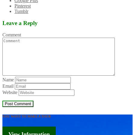
Google Plus
Pinterest
Tumblr
Leave a Reply
Comment
Name
Email
Website
Post Comment
YOU WANT TO MAKE A TOUR
Tourism Information
View Information