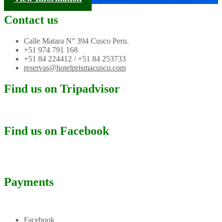
Contact us
Calle Matara N° 394 Cusco Peru.
+51 974 791 168
+51 84 224412 / +51 84 253733
reservas@hotelprismacusco.com
Find us on Tripadvisor
Find us on Facebook
Payments
Facebook