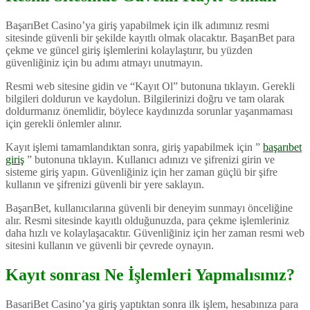
BaşarıBet Casino’ya giriş yapabilmek için ilk adımınız resmi
sitesinde güvenli bir şekilde kayıtlı olmak olacaktır. BaşarıBet para
çekme ve güncel giriş işlemlerini kolaylaştırır, bu yüzden
güvenliğiniz için bu adımı atmayı unutmayın.
Resmi web sitesine gidin ve “Kayıt Ol” butonuna tıklayın. Gerekli
bilgileri doldurun ve kaydolun. Bilgilerinizi doğru ve tam olarak
doldurmanız önemlidir, böylece kaydınızda sorunlar yaşanmaması
için gerekli önlemler alınır.
Kayıt işlemi tamamlandıktan sonra, giriş yapabilmek için ”
başarıbet
giriş
” butonuna tıklayın. Kullanıcı adınızı ve şifrenizi girin ve
sisteme giriş yapın. Güvenliğiniz için her zaman güçlü bir şifre
kullanın ve şifrenizi güvenli bir yere saklayın.
BaşarıBet, kullanıcılarına güvenli bir deneyim sunmayı önceliğine
alır. Resmi sitesinde kayıtlı olduğunuzda, para çekme işlemleriniz
daha hızlı ve kolaylaşacaktır. Güvenliğiniz için her zaman resmi web
sitesini kullanın ve güvenli bir çevrede oynayın.
Kayıt sonrası Ne İşlemleri Yapmalısınız?
BasariBet Casino’ya giriş yaptıktan sonra ilk işlem, hesabınıza para