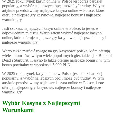
W 2025 roku, rynek kasyn online w Polsce jest coraz bardziej
popularny, a wybór najlepszych opcji może być trudny. W tym
artykule przedstawimy najlepsze kasyna online w Polsce, które
oferują najlepsze gry kasynowe, najlepsze bonusy i najlepsze
warunki gry.
Jeśli szukasz najlepszych kasyn online w Polsce, to jesteś w
odpowiednim miejscu. Warto zatem wybrać najlepsze kasyno
online, które oferuje najlepsze gry kasynowe, najlepsze bonusy i
najlepsze warunki gry.
Warto także zwrócić uwagę na gry kasynowe polska, które oferują
wiele automatów, w tym wiele popularnych gier, takich jak Book of
Dead i Starburst. Kasyno to także oferuje najlepsze bonusy, w tym
bonus powitalny w wysokości 5 000 PLN.
W 2025 roku, rynek kasyn online w Polsce jest coraz bardziej
popularny, a wybór najlepszych opcji może być trudny. W tym
artykule przedstawimy najlepsze kasyna online w Polsce, które
oferują najlepsze gry kasynowe, najlepsze bonusy i najlepsze
warunki gry.
Wybór Kasyna z Najlepszymi
Warunkami