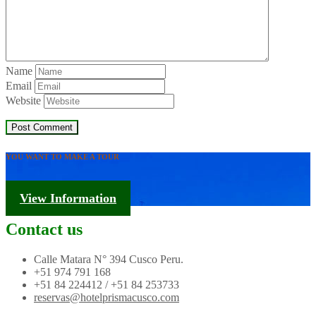
Name
Email
Website
Post Comment
YOU WANT TO MAKE A TOUR
Tourism Information
View Information
Contact us
Calle Matara N° 394 Cusco Peru.
+51 974 791 168
+51 84 224412 / +51 84 253733
reservas@hotelprismacusco.com