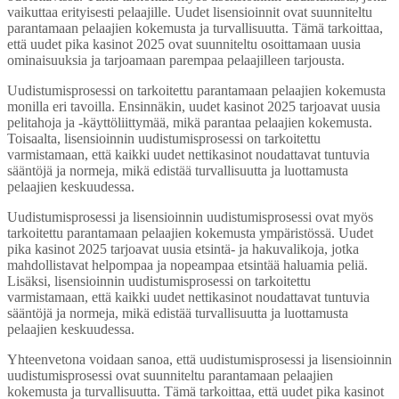
vaikuttaa erityisesti pelaajille. Uudet lisensioinnit ovat suunniteltu
parantamaan pelaajien kokemusta ja turvallisuutta. Tämä tarkoittaa,
että uudet pika kasinot 2025 ovat suunniteltu osoittamaan uusia
ominaisuuksia ja tarjoamaan parempaa pelaajilleen tarjousta.
Uudistumisprosessi on tarkoitettu parantamaan pelaajien kokemusta
monilla eri tavoilla. Ensinnäkin, uudet kasinot 2025 tarjoavat uusia
pelitahoja ja -käyttöliittymää, mikä parantaa pelaajien kokemusta.
Toisaalta, lisensioinnin uudistumisprosessi on tarkoitettu
varmistamaan, että kaikki uudet nettikasinot noudattavat tuntuvia
sääntöjä ja normeja, mikä edistää turvallisuutta ja luottamusta
pelaajien keskuudessa.
Uudistumisprosessi ja lisensioinnin uudistumisprosessi ovat myös
tarkoitettu parantamaan pelaajien kokemusta ympäristössä. Uudet
pika kasinot 2025 tarjoavat uusia etsintä- ja hakuvalikoja, jotka
mahdollistavat helpompaa ja nopeampaa etsintää haluamia peliä.
Lisäksi, lisensioinnin uudistumisprosessi on tarkoitettu
varmistamaan, että kaikki uudet nettikasinot noudattavat tuntuvia
sääntöjä ja normeja, mikä edistää turvallisuutta ja luottamusta
pelaajien keskuudessa.
Yhteenvetona voidaan sanoa, että uudistumisprosessi ja lisensioinnin
uudistumisprosessi ovat suunniteltu parantamaan pelaajien
kokemusta ja turvallisuutta. Tämä tarkoittaa, että uudet pika kasinot