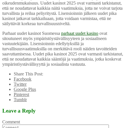
oikeudenmukaisuus. Uudet kasinot 2025 ovat varmasti tarkistanut,
että ne noudattavat kaikkia näitä vaatimuksia, jotta ne voivat tarjota
turvallista ja reilua peliyritystä. Lisensioinnin jälkeen uudet pika
kasinot jatkavat tarkkailuaan, jotta voidaan varmistaa, että ne
säilyttävät korkeaa turvallisuusniveltä.
Parhaat uudet kasinot Suomessa
parhaat uudet kasino
ovat
sitoutuneet myös ympäristöystävällisyyteen ja sosiaaliseen
vastuutekijään. Lisensioinnin edellytyksillä ja
turvallisuusvaatimuksilla on merkittävä rooli näiden tavoitteiden
saavuttamisessa. Uudet pika kasinot 2025 ovat varmasti tarkistanut,
että ne noudattavat kaikkia sääntöjä ja vaatimuksia, jotka koskevat
ympäristöystävällisyyttä ja sosiaalista vastuuta.
Share This Post:
Facebook
Twitter
Google Plus
Pinterest
Tumblr
Leave a Reply
Comment