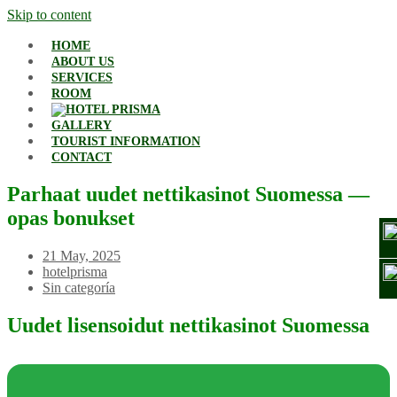
Skip to content
HOME
ABOUT US
SERVICES
ROOM
GALLERY
TOURIST INFORMATION
CONTACT
Parhaat uudet nettikasinot Suomessa —
opas bonukset
21 May, 2025
hotelprisma
Sin categoría
Uudet lisensoidut nettikasinot Suomessa