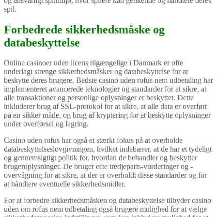
og ansvarligt spilmiljø, hvor spilere kan genkende og håndtere deres
spil.
Forbedrede sikkerhedsmåske og
databeskyttelse
Online casinoer uden licens tilgængelige i Danmark er ofte
underlagt strenge sikkerhedsmåsker og databeskyttelse for at
beskytte deres brugere. Bedste casino uden rofus nem udbetaling har
implementeret avancerede teknologier og standarder for at sikre, at
alle transaktioner og personlige oplysninger er beskyttet. Dette
inkluderer brug af SSL-protokol for at sikre, at alle data er overført
på en sikker måde, og brug af kryptering for at beskytte oplysninger
under overførsel og lagring.
Casino uden rofus har også et stærkt fokus på at overholde
databeskyttelseslovgivningen, hvilket indebærer, at de har et tydeligt
og gennemsigtigt politik for, hvordan de behandler og beskytter
brugeroplysninger. De bruger ofte tredjeparts-vurderinger og -
overvågning for at sikre, at der er overholdt disse standarder og for
at håndtere eventuelle sikkerhedsmidler.
For at forbedre sikkerhedsmåsken og databeskyttelse tilbyder casino
uden om rofus nem udbetaling også brugere mulighed for at vælge