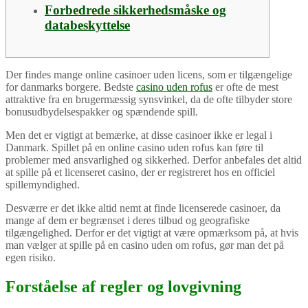
Forbedrede sikkerhedsmåske og
databeskyttelse
Der findes mange online casinoer uden licens, som er tilgængelige
for danmarks borgere. Bedste
casino uden rofus
er ofte de mest
attraktive fra en brugermæssig synsvinkel, da de ofte tilbyder store
bonusudbydelsespakker og spændende spill.
Men det er vigtigt at bemærke, at disse casinoer ikke er legal i
Danmark. Spillet på en online casino uden rofus kan føre til
problemer med ansvarlighed og sikkerhed. Derfor anbefales det altid
at spille på et licenseret casino, der er registreret hos en officiel
spillemyndighed.
Desværre er det ikke altid nemt at finde licenserede casinoer, da
mange af dem er begrænset i deres tilbud og geografiske
tilgængelighed. Derfor er det vigtigt at være opmærksom på, at hvis
man vælger at spille på en casino uden om rofus, gør man det på
egen risiko.
Forståelse af regler og lovgivning