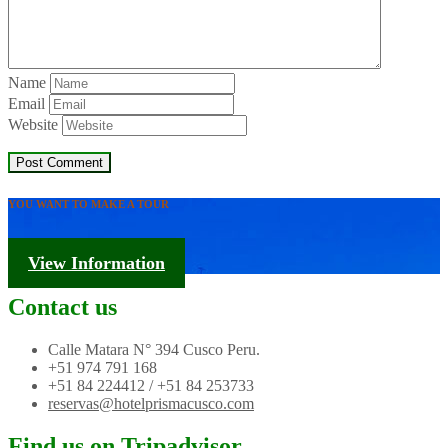
Name
Email
Website
Post Comment
YOU WANT TO MAKE A TOUR
Tourism Information
View Information
Contact us
Calle Matara N° 394 Cusco Peru.
+51 974 791 168
+51 84 224412 / +51 84 253733
reservas@hotelprismacusco.com
Find us on Tripadvisor