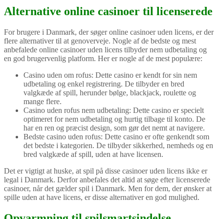
Alternative online casinoer til licenserede
For brugere i Danmark, der søger online casinoer uden licens, er der
flere alternativer til at genoverveje. Nogle af de bedste og mest
anbefalede online casinoer uden licens tilbyder nem udbetaling og
en god brugervenlig platform. Her er nogle af de mest populære:
Casino uden om rofus: Dette casino er kendt for sin nem
udbetaling og enkel registrering. De tilbyder en bred
valgkæde af spill, herunder bølge, blackjack, roulette og
mange flere.
Casino uden rofus nem udbetaling: Dette casino er specielt
optimeret for nem udbetaling og hurtig tilbage til konto. De
har en ren og præcist design, som gør det nemt at navigere.
Bedste casino uden rofus: Dette casino er ofte genkendt som
det bedste i kategorien. De tilbyder sikkerhed, nemheds og en
bred valgkæde af spill, uden at have licensen.
Det er vigtigt at huske, at spil på disse casinoer uden licens ikke er
legal i Danmark. Derfor anbefales det altid at søge efter licenserede
casinoer, når det gælder spil i Danmark. Men for dem, der ønsker at
spille uden at have licens, er disse alternativer en god mulighed.
Opvarmning til spilsmartsindelse