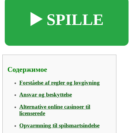
▶️ SPILLE
Содержимое
Forståelse af regler og lovgivning
Ansvar og beskyttelse
Alternative online casinoer til
licenserede
Opvarmning til spilsmartsindelse