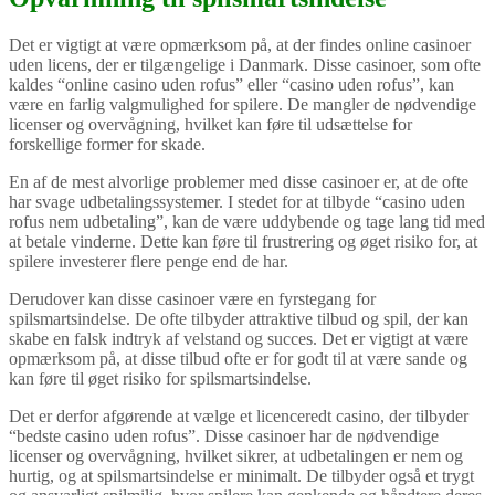
Det er vigtigt at være opmærksom på, at der findes online casinoer
uden licens, der er tilgængelige i Danmark. Disse casinoer, som ofte
kaldes “online casino uden rofus” eller “casino uden rofus”, kan
være en farlig valgmulighed for spilere. De mangler de nødvendige
licenser og overvågning, hvilket kan føre til udsættelse for
forskellige former for skade.
En af de mest alvorlige problemer med disse casinoer er, at de ofte
har svage udbetalingssystemer. I stedet for at tilbyde “casino uden
rofus nem udbetaling”, kan de være uddybende og tage lang tid med
at betale vinderne. Dette kan føre til frustrering og øget risiko for, at
spilere investerer flere penge end de har.
Derudover kan disse casinoer være en fyrstegang for
spilsmartsindelse. De ofte tilbyder attraktive tilbud og spil, der kan
skabe en falsk indtryk af velstand og succes. Det er vigtigt at være
opmærksom på, at disse tilbud ofte er for godt til at være sande og
kan føre til øget risiko for spilsmartsindelse.
Det er derfor afgørende at vælge et licenceredt casino, der tilbyder
“bedste casino uden rofus”. Disse casinoer har de nødvendige
licenser og overvågning, hvilket sikrer, at udbetalingen er nem og
hurtig, og at spilsmartsindelse er minimalt. De tilbyder også et trygt