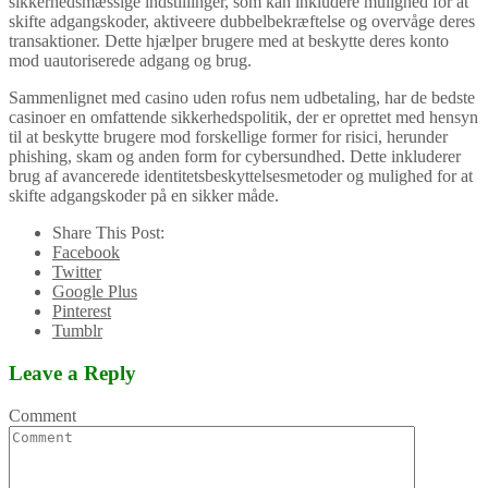
sikkerhedsmæssige indstillinger, som kan inkludere mulighed for at
skifte adgangskoder, aktiveere dubbelbekræftelse og overvåge deres
transaktioner. Dette hjælper brugere med at beskytte deres konto
mod uautoriserede adgang og brug.
Sammenlignet med casino uden rofus nem udbetaling, har de bedste
casinoer en omfattende sikkerhedspolitik, der er oprettet med hensyn
til at beskytte brugere mod forskellige former for risici, herunder
phishing, skam og anden form for cybersundhed. Dette inkluderer
brug af avancerede identitetsbeskyttelsesmetoder og mulighed for at
skifte adgangskoder på en sikker måde.
Share This Post:
Facebook
Twitter
Google Plus
Pinterest
Tumblr
Leave a Reply
Comment