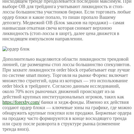
нисходящем тренде преодолевается последний максимум. При
выборе OB для трейдинга учитывают ликвидность и стоп-
лоссы большинства участников биржи. Если торговать любые
ордер блоки и какие попало, то пиши пропало Вашему
депозиту. Медвежий OB (Блок заказов на продажи) – самая
наивысшая откатная свеча которая снимает верхнюю
ликвидность (стоп-лоссы в шорт), далее цена движется в
нисходящем импульсном направлении.
Дополнительно выделяются области ликвидности трендовой
линией, где размещены стоп лоссы большинство спекулянтов.
При захвате ликвидности order block отрабатывает еще лучше
по системе smart money. Торговля на рынке Форекс включает
множество стратегий, одна из которых — это использование
order block в трейдинге. Согласно данным исследований,
около 70% всех рыночных движений происходят из-за
действий крупных институциональных игроков, таких как
https://forexby.com/
банки и хедж-фонды. Именно их действия
создают ордер блоки — ключевые зоны на графике, где можно
обнаружить крупные покупки или продажи. Биржевые ордера
на продажу часто формируются в конце восходящего тренда
или сразу после разворота в структуре рынка (изменение
тренда вниз).