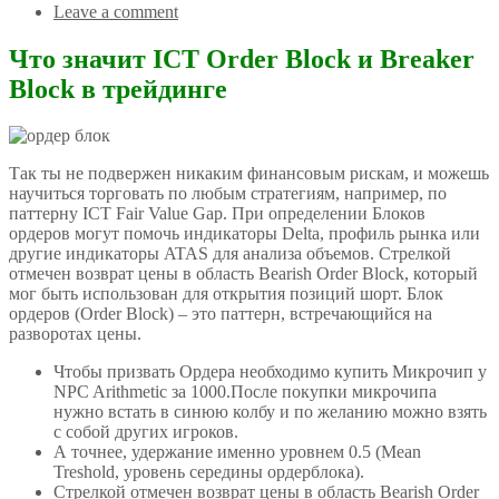
Leave a comment
Что значит ICT Order Block и Breaker
Block в трейдинге
Так ты не подвержен никаким финансовым рискам, и можешь
научиться торговать по любым стратегиям, например, по
паттерну ICT Fair Value Gap. При определении Блоков
ордеров могут помочь индикаторы Delta, профиль рынка или
другие индикаторы ATAS для анализа объемов. Стрелкой
отмечен возврат цены в область Bearish Order Block, который
мог быть использован для открытия позиций шорт. Блок
ордеров (Order Block) – это паттерн, встречающийся на
разворотах цены.
Чтобы призвать Ордера необходимо купить Микрочип у
NPC Arithmetic за 1000.После покупки микрочипа
нужно встать в синюю колбу и по желанию можно взять
с собой других игроков.
А точнее, удержание именно уровнем 0.5 (Mean
Treshold, уровень середины ордерблока).
Стрелкой отмечен возврат цены в область Bearish Order