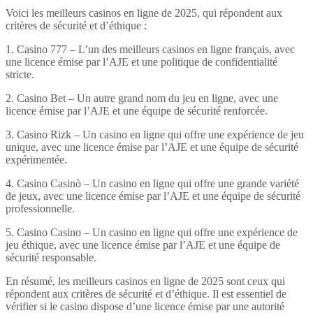
Voici les meilleurs casinos en ligne de 2025, qui répondent aux
critères de sécurité et d’éthique :
1. Casino 777 – L’un des meilleurs casinos en ligne français, avec
une licence émise par l’AJE et une politique de confidentialité
stricte.
2. Casino Bet – Un autre grand nom du jeu en ligne, avec une
licence émise par l’AJE et une équipe de sécurité renforcée.
3. Casino Rizk – Un casino en ligne qui offre une expérience de jeu
unique, avec une licence émise par l’AJE et une équipe de sécurité
expérimentée.
4. Casino Casinò – Un casino en ligne qui offre une grande variété
de jeux, avec une licence émise par l’AJE et une équipe de sécurité
professionnelle.
5. Casino Casino – Un casino en ligne qui offre une expérience de
jeu éthique, avec une licence émise par l’AJE et une équipe de
sécurité responsable.
En résumé, les meilleurs casinos en ligne de 2025 sont ceux qui
répondent aux critères de sécurité et d’éthique. Il est essentiel de
vérifier si le casino dispose d’une licence émise par une autorité