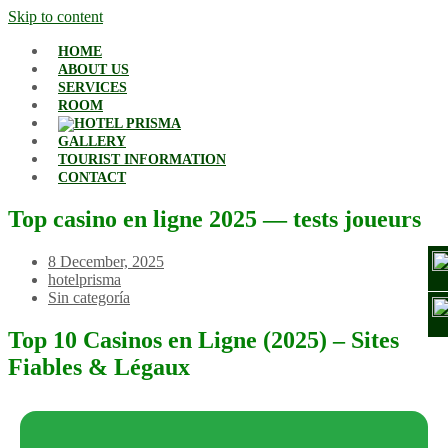
Skip to content
HOME
ABOUT US
SERVICES
ROOM
GALLERY
TOURIST INFORMATION
CONTACT
Top casino en ligne 2025 — tests joueurs
8 December, 2025
hotelprisma
Sin categoría
Top 10 Casinos en Ligne (2025) – Sites
Fiables & Légaux