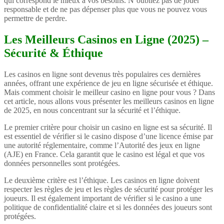
qui correspond le mieux à vos besoins. N’oubliez pas de jouer
responsable et de ne pas dépenser plus que vous ne pouvez vous
permettre de perdre.
Les Meilleurs Casinos en Ligne (2025) –
Sécurité & Éthique
Les casinos en ligne sont devenus très populaires ces dernières
années, offrant une expérience de jeu en ligne sécurisée et éthique.
Mais comment choisir le meilleur casino en ligne pour vous ? Dans
cet article, nous allons vous présenter les meilleurs casinos en ligne
de 2025, en nous concentrant sur la sécurité et l’éthique.
Le premier critère pour choisir un casino en ligne est sa sécurité. Il
est essentiel de vérifier si le casino dispose d’une licence émise par
une autorité réglementaire, comme l’Autorité des jeux en ligne
(AJE) en France. Cela garantit que le casino est légal et que vos
données personnelles sont protégées.
Le deuxième critère est l’éthique. Les casinos en ligne doivent
respecter les règles de jeu et les règles de sécurité pour protéger les
joueurs. Il est également important de vérifier si le casino a une
politique de confidentialité claire et si les données des joueurs sont
protégées.