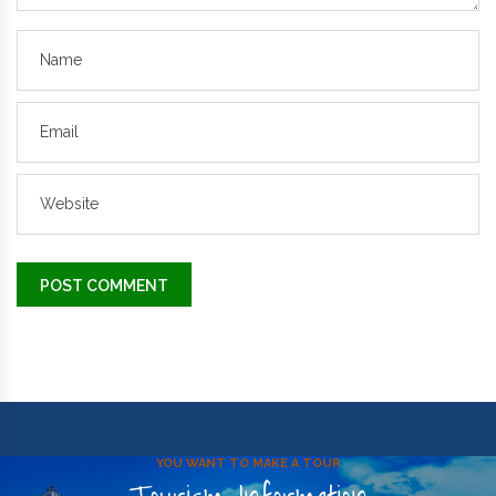
Name
Email
Website
POST COMMENT
YOU WANT TO MAKE A TOUR