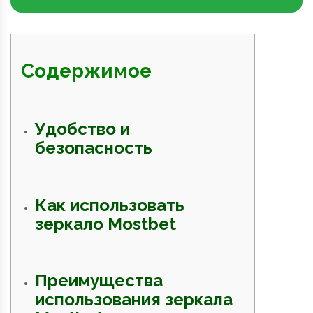
Содержимое
Удобство и
безопасность
Как использовать
зеркало Mostbet
Преимущества
использования зеркала