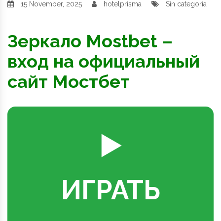
15 November, 2025
hotelprisma
Sin categoría
Зеркало Mostbet –
вход на официальный
сайт Мостбет
▶️
ИГРАТЬ