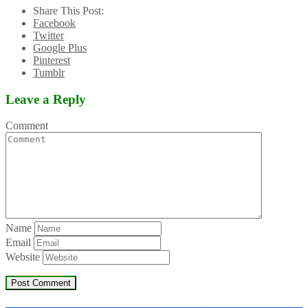
Share This Post:
Facebook
Twitter
Google Plus
Pinterest
Tumblr
Leave a Reply
Comment
Name
Email
Website
Post Comment