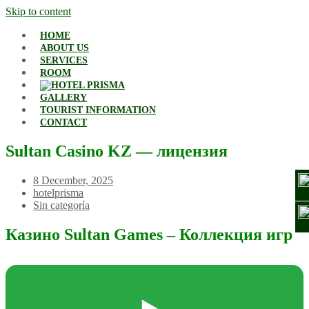
Skip to content
HOME
ABOUT US
SERVICES
ROOM
GALLERY
TOURIST INFORMATION
CONTACT
Sultan Casino KZ — лицензия
8 December, 2025
hotelprisma
Sin categoría
Казино Sultan Games – Коллекция игр