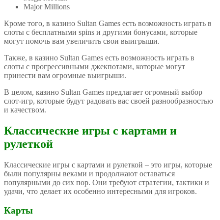
Major Millions
Кроме того, в казино Sultan Games есть возможность играть в
слоты с бесплатными spins и другими бонусами, которые
могут помочь вам увеличить свои выигрыши.
Также, в казино Sultan Games есть возможность играть в
слоты с прогрессивными джекпотами, которые могут
принести вам огромные выигрыши.
В целом, казино Sultan Games предлагает огромный выбор
слот-игр, которые будут радовать вас своей разнообразностью
и качеством.
Классические игры с картами и
рулеткой
Классические игры с картами и рулеткой – это игры, которые
были популярны веками и продолжают оставаться
популярными до сих пор. Они требуют стратегии, тактики и
удачи, что делает их особенно интересными для игроков.
Карты