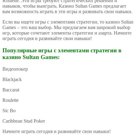
Roulette. Эти игры требуют стратегических решений и
навыков, чтобы выиграть. Казино Sultan Games предлагает
вам возможность играть в эти игры и развивать свои навыки.
Если вы ищете игры с элементами стратегии, то казино Sultan
Games – это ваш выбор. Мы предлагаем вам широкий выбор
игр, которые сочетают элементы стратегии и азарта. Начните
играть сегодня и развивайте свои навыки!
Популярные игры с элементами стратегии в
казино Sultan Games:
Видеопокер
Blackjack
Baccarat
Roulette
Sic Bo
Caribbean Stud Poker
Начните играть сегодня и развивайте свои навыки!