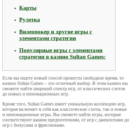
Карты
Рулетка
Видеопокер и другие игры с
элементами стратегии
Популярные игры с элементами
стратегии в казино Sultan Games:
Если вы ищете новый способ провести свободное время, то
казино Sultan Games – это отличный выбор. В этом казино вы
сможете найти широкий спектр игр, от классических слотов
до новых и инновационных игр.
Кроме того, Sultan Games имеет уникальную коллекцию игр,
которая включает в себя как классические слоты, так и новые
и инновационные игры. Вы сможете найти игры, которые
соответствуют вашим предпочтениям, от игр с джекпотами до
игр с бонусами и фриспинами.