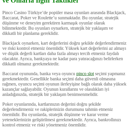
ve Onlarla İlgili Taktikler
Pinco Casino Türkiye’de popüler masa oyunları arasında Blackjack,
Baccarat, Poker ve Roulette’u sunmaktadır. Bu oyunlar, stratejik
düşünme ve deneyim gerektiren karmaşık oyunlar olarak
bilinmektedir. Bu oyunları oynarken, stratejik bir yaklaşım ve
dikkatli bir planlama gereklidir.
Blackjack oynarken, kart değerlerini doğru şekilde değerlendirmeniz
ve riski kontrol etmeniz önemlidir. Yüksek kart değerlerini az almayı
ve düşük değerli kartları daha fazla almayı tercih etmeniz faydalı
olacaktır. Ayrıca, bankyaya ne kadar para yatıracağınızı belirlerken
dikkatli olmanız gerekmektedir.
Baccarat oyununda, banka veya oyuncu
pinco slot
seçimi yapmanız
gerekmektedir. Genellikle banka seçimi daha güvenli olmasına
rağmen, oyuncu seçimi oyunun ilerleyişine bağlı olarak daha yüksek
kazançlar sağlayabilir. Oyunun kurallarını ve olasılıkları iyi
anladığınızda, stratejik bir yaklaşım benimsenmelidir.
Poker oyunlarında, kartlarınızın değerini doğru şekilde
değerlendirmeniz ve rakiplerinizin durumunu tahmin etmeniz
önemlidir. Bu oyunlarda, stratejik düşünme ve karar verme
yeteneklerinizin geliştirilmesi gerekmektedir. Ayrıca, bankrollınızı
kontrol etmeniz ve riski yönetmeniz önemlidir.