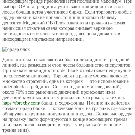
нисходящем тренде преодолевается последний максимум. При
выборе OB для трейдинга учитывают ликвидность и стоп-
лоссы большинства участников биржи. Если торговать любые
ордер блоки и какие попало, то пиши пропало Вашему
депозиту. Медвежий OB (Блок заказов на продажи) – самая
наивысшая откатная свеча которая снимает верхнюю
ликвидность (стоп-лоссы в шорт), далее цена движется в
нисходящем импульсном направлении.
Дополнительно выделяются области ликвидности трендовой
линией, где размещены стоп лоссы большинство спекулянтов.
При захвате ликвидности order block отрабатывает еще лучше
по системе smart money. Торговля на рынке Форекс включает
множество стратегий, одна из которых — это использование
order block в трейдинге. Согласно данным исследований,
около 70% всех рыночных движений происходят из-за
действий крупных институциональных игроков, таких как
https://forexby.com/
банки и хедж-фонды. Именно их действия
создают ордер блоки — ключевые зоны на графике, где можно
обнаружить крупные покупки или продажи. Биржевые ордера
на продажу часто формируются в конце восходящего тренда
или сразу после разворота в структуре рынка (изменение
тренда вниз).