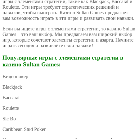
игры с элементами стратегии, такие как Blackjack, Baccarat и
Roulette. Эти игры требуют стратегических решений и
навыков, чтобы выиграть. Казино Sultan Games предлагает
вам возможность играть в эти игры и развивать свои навыки.
Если вы ищете игры с элементами стратегии, то казино Sultan
Games – это ваш выбор. Мы предлагаем вам широкий выбор
игр, которые сочетают элементы стратегии и азарта. Начните
играть сегодня и развивайте свои навыки!
Популярные игры с элементами стратегии в
казино Sultan Games:
Видеопокер
Blackjack
Baccarat
Roulette
Sic Bo
Caribbean Stud Poker