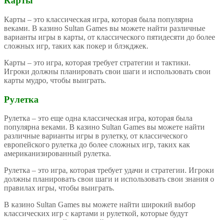
Карты
Карты – это классическая игра, которая была популярна
веками. В казино Sultan Games вы можете найти различные
варианты игры в карты, от классического пятидесяти до более
сложных игр, таких как покер и блэкджек.
Карты – это игра, которая требует стратегии и тактики.
Игроки должны планировать свои шаги и использовать свои
карты мудро, чтобы выиграть.
Рулетка
Рулетка – это еще одна классическая игра, которая была
популярна веками. В казино Sultan Games вы можете найти
различные варианты игры в рулетку, от классического
европейского рулетка до более сложных игр, таких как
американизированный рулетка.
Рулетка – это игра, которая требует удачи и стратегии. Игроки
должны планировать свои шаги и использовать свои знания о
правилах игры, чтобы выиграть.
В казино Sultan Games вы можете найти широкий выбор
классических игр с картами и рулеткой, которые будут