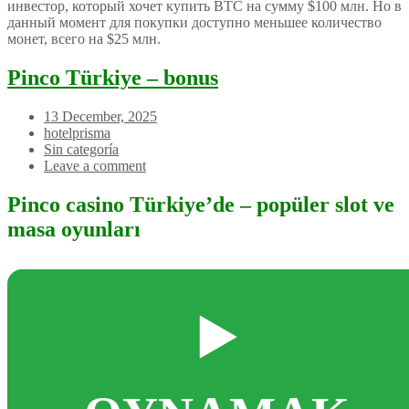
инвестор, который хочет купить BTC на сумму $100 млн. Но в
данный момент для покупки доступно меньшее количество
монет, всего на $25 млн.
Pinco Türkiye – bonus
13 December, 2025
hotelprisma
Sin categoría
Leave a comment
Pinco casino Türkiye’de – popüler slot ve
masa oyunları
▶️