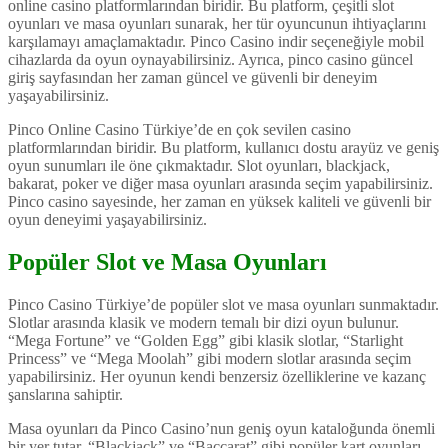
online casino platformlarından biridir. Bu platform, çeşitli slot
oyunları ve masa oyunları sunarak, her tür oyuncunun ihtiyaçlarını
karşılamayı amaçlamaktadır. Pinco Casino indir seçeneğiyle mobil
cihazlarda da oyun oynayabilirsiniz. Ayrıca, pinco casino güncel
giriş sayfasından her zaman güncel ve güvenli bir deneyim
yaşayabilirsiniz.
Pinco Online Casino Türkiye’de en çok sevilen casino
platformlarından biridir. Bu platform, kullanıcı dostu arayüz ve geniş
oyun sunumları ile öne çıkmaktadır. Slot oyunları, blackjack,
bakarat, poker ve diğer masa oyunları arasında seçim yapabilirsiniz.
Pinco casino sayesinde, her zaman en yüksek kaliteli ve güvenli bir
oyun deneyimi yaşayabilirsiniz.
Popüler Slot ve Masa Oyunları
Pinco Casino Türkiye’de popüler slot ve masa oyunları sunmaktadır.
Slotlar arasında klasik ve modern temalı bir dizi oyun bulunur.
“Mega Fortune” ve “Golden Egg” gibi klasik slotlar, “Starlight
Princess” ve “Mega Moolah” gibi modern slotlar arasında seçim
yapabilirsiniz. Her oyunun kendi benzersiz özelliklerine ve kazanç
şanslarına sahiptir.
Masa oyunları da Pinco Casino’nun geniş oyun kataloğunda önemli
bir yer tutar. “Blackjack” ve “Baccarat” gibi popüler kart oyunları,