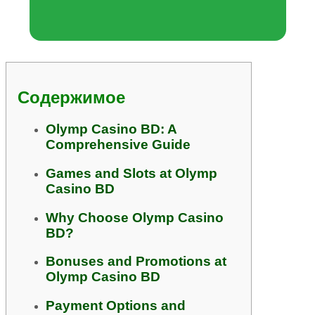
Содержимое
Olymp Casino BD: A
Comprehensive Guide
Games and Slots at Olymp
Casino BD
Why Choose Olymp Casino
BD?
Bonuses and Promotions at
Olymp Casino BD
Payment Options and