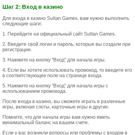
Шаг 2: Вход в казино
Для входа в казино Sultan Games, вам нужно выполнить
следующие шаги:
1. Перейдите на официальный сайт Sultan Games.
2. Введите свой логин и пароль, которые вы создали при
регистрации.
3. Нажмите на кнопку “Вход” для начала игры.
4. Если вы хотите использовать промокод, то введите его
в соответствующее поле на странице входа.
5. Нажмите на кнопку “Вход” для начала игры с
использованием промокода.
После входа в казино, вы сможете играть в различные
игры, включая слоты, карточные игры и другие.
Помните, что для начала игры вам нужно иметь
минимальный баланс на вашем счете.
Если у вас возникли вопросы или проблемы с входом в