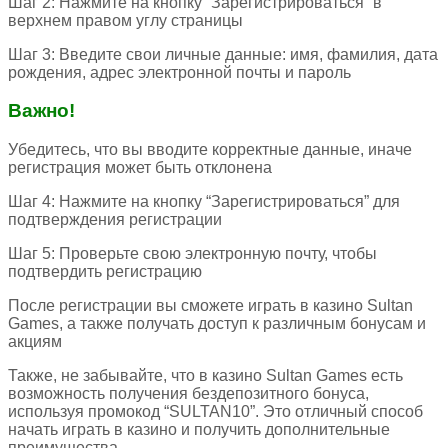
Шаг 2: Нажмите на кнопку “Зарегистрироваться” в
верхнем правом углу страницы
Шаг 3: Введите свои личные данные: имя, фамилия, дата
рождения, адрес электронной почты и пароль
Важно!
Убедитесь, что вы вводите корректные данные, иначе
регистрация может быть отклонена
Шаг 4: Нажмите на кнопку “Зарегистрироваться” для
подтверждения регистрации
Шаг 5: Проверьте свою электронную почту, чтобы
подтвердить регистрацию
После регистрации вы сможете играть в казино Sultan
Games, а также получать доступ к различным бонусам и
акциям
Также, не забывайте, что в казино Sultan Games есть
возможность получения бездепозитного бонуса,
используя промокод “SULTAN10”. Это отличный способ
начать играть в казино и получить дополнительные
преимущества