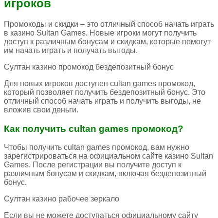
игроков
Промокоды и скидки – это отличный способ начать играть
в казино Sultan Games. Новые игроки могут получить
доступ к различным бонусам и скидкам, которые помогут
им начать играть и получать выгоды.
Султан казино промокод бездепозитный бонус
Для новых игроков доступен сultan games промокод,
который позволяет получить бездепозитный бонус. Это
отличный способ начать играть и получить выгоды, не
вложив свои деньги.
Как получить сultan games промокод?
Чтобы получить сultan games промокод, вам нужно
зарегистрироваться на официальном сайте казино Sultan
Games. После регистрации вы получите доступ к
различным бонусам и скидкам, включая бездепозитный
бонус.
Султан казино рабочее зеркало
Если вы не можете доступаться официальному сайту