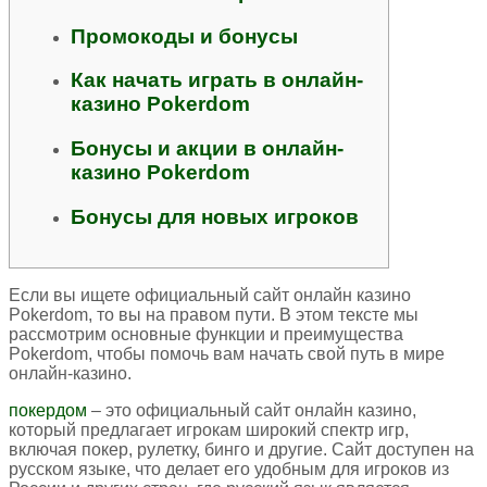
Промокоды и бонусы
Как начать играть в онлайн-
казино Pokerdom
Бонусы и акции в онлайн-
казино Pokerdom
Бонусы для новых игроков
Если вы ищете официальный сайт онлайн казино
Pokerdom, то вы на правом пути. В этом тексте мы
рассмотрим основные функции и преимущества
Pokerdom, чтобы помочь вам начать свой путь в мире
онлайн-казино.
покердом
– это официальный сайт онлайн казино,
который предлагает игрокам широкий спектр игр,
включая покер, рулетку, бинго и другие. Сайт доступен на
русском языке, что делает его удобным для игроков из