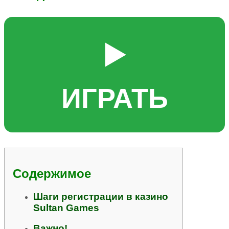
▶️
ИГРАТЬ
Содержимое
Шаги регистрации в казино
Sultan Games
Важно!