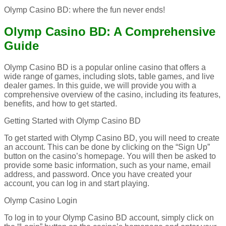
Olymp Casino BD: where the fun never ends!
Olymp Casino BD: A Comprehensive
Guide
Olymp Casino BD is a popular online casino that offers a
wide range of games, including slots, table games, and live
dealer games. In this guide, we will provide you with a
comprehensive overview of the casino, including its features,
benefits, and how to get started.
Getting Started with Olymp Casino BD
To get started with Olymp Casino BD, you will need to create
an account. This can be done by clicking on the “Sign Up”
button on the casino’s homepage. You will then be asked to
provide some basic information, such as your name, email
address, and password. Once you have created your
account, you can log in and start playing.
Olymp Casino Login
To log in to your Olymp Casino BD account, simply click on