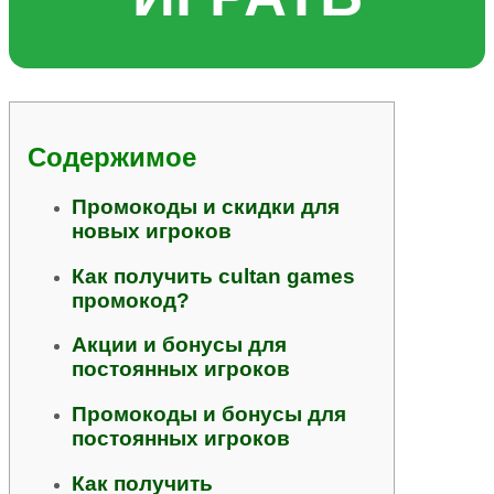
Содержимое
Промокоды и скидки для
новых игроков
Как получить сultan games
промокод?
Акции и бонусы для
постоянных игроков
Промокоды и бонусы для
постоянных игроков
Как получить