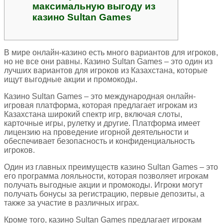
максимальную выгоду из
казино Sultan Games
В мире онлайн-казино есть много вариантов для игроков,
но не все они равны. Казино Sultan Games – это один из
лучших вариантов для игроков из Казахстана, которые
ищут выгодные акции и промокоды.
Казино Sultan Games – это международная онлайн-
игровая платформа, которая предлагает игрокам из
Казахстана широкий спектр игр, включая слоты,
карточные игры, рулетку и другие. Платформа имеет
лицензию на проведение игорной деятельности и
обеспечивает безопасность и конфиденциальность
игроков.
Один из главных преимуществ казино Sultan Games – это
его программа лояльности, которая позволяет игрокам
получать выгодные акции и промокоды. Игроки могут
получать бонусы за регистрацию, первые депозиты, а
также за участие в различных играх.
Кроме того, казино Sultan Games предлагает игрокам