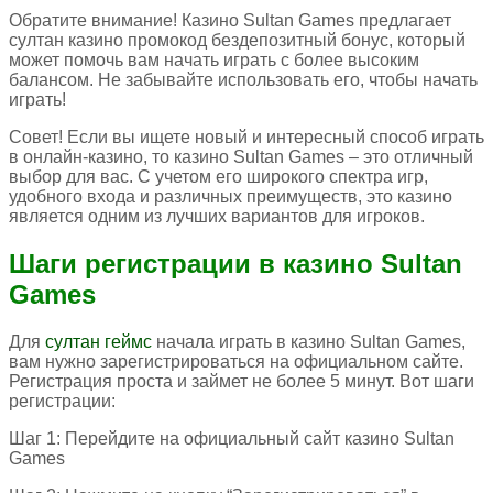
Обратите внимание! Казино Sultan Games предлагает
султан казино промокод бездепозитный бонус, который
может помочь вам начать играть с более высоким
балансом. Не забывайте использовать его, чтобы начать
играть!
Совет! Если вы ищете новый и интересный способ играть
в онлайн-казино, то казино Sultan Games – это отличный
выбор для вас. С учетом его широкого спектра игр,
удобного входа и различных преимуществ, это казино
является одним из лучших вариантов для игроков.
Шаги регистрации в казино Sultan
Games
Для
султан геймс
начала играть в казино Sultan Games,
вам нужно зарегистрироваться на официальном сайте.
Регистрация проста и займет не более 5 минут. Вот шаги
регистрации:
Шаг 1: Перейдите на официальный сайт казино Sultan
Games