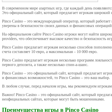
В современном мире азартных игр, где каждый день появляют
Это официальный сайт, который предлагает игрокам широкий 
Pinco Casino – это международный оператор, который работает 
уверены в безопасности своих данных и финансовых операций
На официальном сайте Pinco Casino игроки могут найти широкий
providers, что обеспечивает высокое качество и безопасность иг
Pinco Casino предлагает игрокам несколько способов пополнени
счета составляет 10 евро, а максимальная – 10 000 евро.
Pinco Casino предлагает игрокам несколько программ лояльно
первого депозита, а также несколько спин-а-шанс.
Pinco Casino – это официальный сайт, который предлагает игр
и финансовых возможностей, то Pinco Casino – это ваш выбор.
В любом случае, перед началом игры, мы рекомендуем игрокам
Важно! Pinco Casino – это официальный сайт, который предлаг
неофициальных сайтах, которые могут быть мошенниками.
Преимущества игры в Pinco Casino