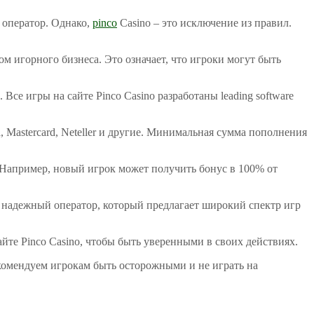
 оператор. Однако,
pinco
Casino – это исключение из правил.
ом игорного бизнеса. Это означает, что игроки могут быть
Все игры на сайте Pinco Casino разработаны leading software
, Mastercard, Neteller и другие. Минимальная сумма пополнения
. Например, новый игрок может получить бонус в 100% от
е надежный оператор, который предлагает широкий спектр игр
те Pinco Casino, чтобы быть уверенными в своих действиях.
екомендуем игрокам быть осторожными и не играть на