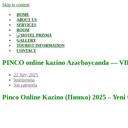
Skip to content
HOME
ABOUT US
SERVICES
ROOM
GALLERY
TOURIST INFORMATION
CONTACT
PINCO online kazino Azərbaycanda — VI
22 July, 2025
hotelprisma
Sin categoría
Pinco Online Kazino (Пинко) 2025 – Yeni