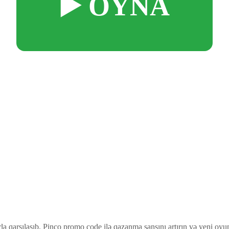
▶️ OYNA
a qarşılaşıb. Pinco promo code ilə qazanma şansını artırın və yeni oyunl