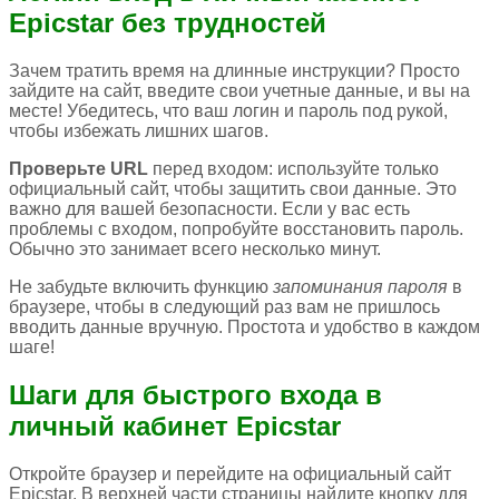
Epicstar без трудностей
Зачем тратить время на длинные инструкции? Просто
зайдите на сайт, введите свои учетные данные, и вы на
месте! Убедитесь, что ваш логин и пароль под рукой,
чтобы избежать лишних шагов.
Проверьте URL
перед входом: используйте только
официальный сайт, чтобы защитить свои данные. Это
важно для вашей безопасности. Если у вас есть
проблемы с входом, попробуйте восстановить пароль.
Обычно это занимает всего несколько минут.
Не забудьте включить функцию
запоминания пароля
в
браузере, чтобы в следующий раз вам не пришлось
вводить данные вручную. Простота и удобство в каждом
шаге!
Шаги для быстрого входа в
личный кабинет Epicstar
Откройте браузер и перейдите на официальный сайт
Epicstar. В верхней части страницы найдите кнопку для