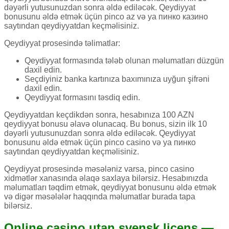
dəyərli yutusunuzdan sonra əldə ediləcək. Qeydiyyat
bonusunu əldə etmək üçün pinco az və ya пинко казино
saytından qeydiyyatdan keçməlisiniz.
Qeydiyyat prosesində təlimatlar:
Qeydiyyat formasında tələb olunan məlumatları düzgün
daxil edin.
Seçdiyiniz banka kartınıza baxımınıza uyğun şifrəni
daxil edin.
Qeydiyyat formasını təsdiq edin.
Qeydiyyatdan keçdikdən sonra, hesabınıza 100 AZN
qeydiyyat bonusu əlavə olunacaq. Bu bonus, sizin ilk 10
dəyərli yutusunuzdan sonra əldə ediləcək. Qeydiyyat
bonusunu əldə etmək üçün pinco casino və ya пинко
saytından qeydiyyatdan keçməlisiniz.
Qeydiyyat prosesində məsələniz varsa, pinco casino
xidmətlər xanasında əlaqə saxlaya bilərsiz. Hesabınızda
məlumatları təqdim etmək, qeydiyyat bonusunu əldə etmək
və digər məsələlər haqqında məlumatlar burada tapa
bilərsiz.
Online casino utan svensk licens —