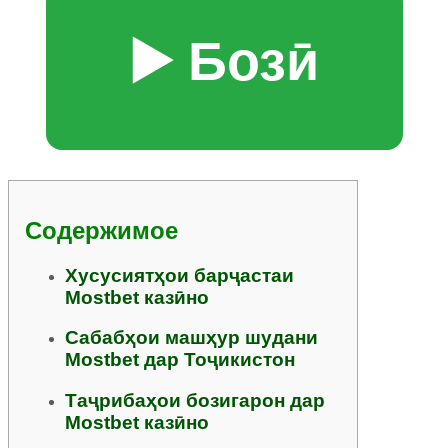
▶️ Бозӣ
Содержимое
Хусусиятҳои барҷастаи
Mostbet казӣно
Сабабҳои машҳур шудани
Mostbet дар Тоҷикистон
Таҷрибаҳои бозигарон дар
Mostbet казӣно