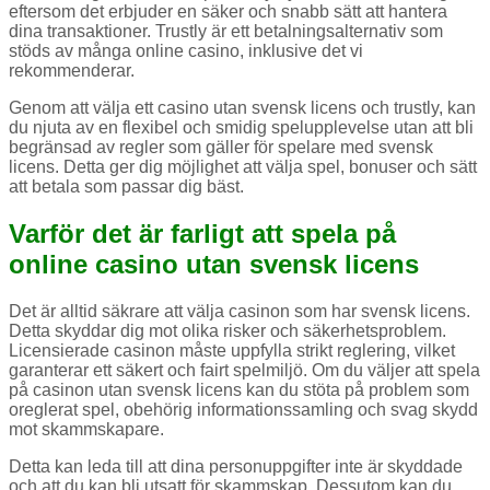
eftersom det erbjuder en säker och snabb sätt att hantera
dina transaktioner. Trustly är ett betalningsalternativ som
stöds av många online casino, inklusive det vi
rekommenderar.
Genom att välja ett casino utan svensk licens och trustly, kan
du njuta av en flexibel och smidig spelupplevelse utan att bli
begränsad av regler som gäller för spelare med svensk
licens. Detta ger dig möjlighet att välja spel, bonuser och sätt
att betala som passar dig bäst.
Varför det är farligt att spela på
online casino utan svensk licens
Det är alltid säkrare att välja casinon som har svensk licens.
Detta skyddar dig mot olika risker och säkerhetsproblem.
Licensierade casinon måste uppfylla strikt reglering, vilket
garanterar ett säkert och fairt spelmiljö. Om du väljer att spela
på casinon utan svensk licens kan du stöta på problem som
oreglerat spel, obehörig informationssamling och svag skydd
mot skammskapare.
Detta kan leda till att dina personuppgifter inte är skyddade
och att du kan bli utsatt för skammskap. Dessutom kan du