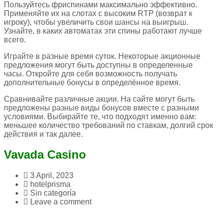
Пользуйтесь фриспинами максимально эффективно.
Применяйте их на слотах с высоким RTP (возврат к
игроку), чтобы увеличить свои шансы на выигрыш.
Узнайте, в каких автоматах эти спины работают лучше
всего.
Играйте в разные время суток. Некоторые акционные
предложения могут быть доступны в определенные
часы. Откройте для себя возможность получать
дополнительные бонусы в определённое время.
Сравнивайте различные акции. На сайте могут быть
предложены разные виды бонусов вместе с разными
условиями. Выбирайте те, что подходят именно вам:
меньшее количество требований по ставкам, долгий срок
действия и так далее.
Vavada Casino
3 April, 2023
hotelprisma
Sin categoría
Leave a comment