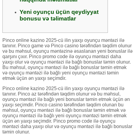
Yeni oyunçu üçün qeydiyyat
bonusu və təlimatlar
Pinco online kazino 2025-cü ilin yaxşı oyunçu məntəzi ilə
tanınır. Pinco game və Pinco casino tərəfindən təqdim olunur
və bu məhsul, oyunçu məntəzinə əsaslanan yeni bonuslar ilə
qarşını çıxır. Pinco promo code ilə oyunçu məntəzi daha
yaxşı olur və oyunçu məntəzi ilə bağlı bonuslar təmin olunur.
Bu məhsul, oyunçu məntəzi ilə bağlı bonuslar təmin etmək
və oyunçu məntəzi ilə bağlı yeni oyunçu məntəzi təmin
etmək üçün ən yaxşı seçimdir.
Pinco online kazino 2025-cü ilin yaxşı oyunçu məntəzi ilə
tanınır. Pinco az tərəfindən təqdim olunur və bu məhsul,
oyunçu məntəzi ilə bağlı yeni bonuslar təmin etmək üçün ən
yaxşı seçimdir. Pinco casino tərəfindən təqdim olunan bu
məhsul, oyunçu məntəzi ilə bağlı bonuslar təmin etmək və
oyunçu məntəzi ilə bağlı yeni oyunçu məntəzi təmin etmək
üçün ən yaxşı seçimdir. Pinco promo code ilə oyunçu
məntəzi daha yaxşı olur və oyunçu məntəzi ilə bağlı bonuslar
təmin olunur.