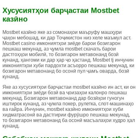
Хусусиятҳои барҷастаи Mostbet
казӣно
Mostbet казӣно яке аз сомонаҳои маъруфу машҳури
ҷаҳон мебошад, ки дар Тоҷикистон низ хеле маъмул аст.
Mostbet casino имкониятҳои зиёде барои бозигарон
пешкаш мекунад, аз ҷумла mostbet скачать барои
дастгоҳҳои мобилӣ, то бозигарон метавонанд бозӣ
кунанд, ҳангоми ки дар ҳар ҷо ҳастанд. Mostbet tj инчунин
имкониятҳои хуби пардохти асъорро пешкаш мекунад, ки
бозигарон метавонанд бо осонӣ пул ҷамъ оварда, бозӣ
кунанд.
Яке аз хусусиятҳои барҷастаи mostbet казӣно ин аст, ки он
имкониятҳои зиёди бозӣ ва ҷоизаҳои калонро пешкаш
мекунад. Бозигарон метавонанд дар бозӣҳои гуногун
иштирок кунанд, аз ҷумла покер, рулетка, слот-машинаҳо
ва ғайра. Инчунин, mostbet казӣно имкониятҳои хуби
хидматрасонӣ ва дастгирии фурӯшро пешкаш мекунад,
то бозигарон метавонанд ба осонӣ масъалаҳои худро ҳал
кунанд.