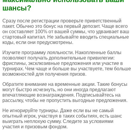
шансы?
Сразу после регистрации проверьте приветственный
пакет. Обычно это бонус на первый депозит. Чаще всего
он составляет 100% от вашей суммы, что удваивает ваш
стартовый капитал. Не забывайте вводить специальные
коды, если они предусмотрены.
Изучите программу лояльности. Накопленные баллы
позволяют получать дополнительные привилегии:
фриспины, эксклюзивные предложения или участие в
турнирах. Чем чаще и больше вы участвуете, тем больше
возможностей для получения призов.
Обратите внимание на временные акции. Такие бонусы
могут быстро исчезнуть, но они иногда предлагают
впечатляющие вознаграждения. Подписывайтесь на
рассылку, чтобы не пропустить выгодные предложения.
Не игнорируйте турниры. Даже если вы не самый
опытный игрок, участвуя в таких событиях, есть шанс
выиграть неплохую сумму. Следите за условиями
участия и призовым фондом.