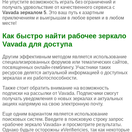
Не упустите возможность играть без ограничений и
получать удовольствие от качественного сервиса с
Vavada зеркалом 5
. Это ваш путь к азартным
приключениям и выигрышам в любое время и в любом
месте!
Как быстро найти рабочее зеркало
Vavada для доступа
Другим эффективным методом является использование
специализированных форумов или тематических сайтов,
посвященных онлайн-гемблингу. Участники таких
ресурсов делятся актуальной информацией о доступных
зеркалах и их работоспособности.
Также стоит обратить внимание на возможность
подписки на рассылки от Vavada. Подписчики смогут
получать уведомления о новых зеркалах и актуальных
акциях напрямую на свою электронную почту.
Еще одним вариантом является использование
поисковых систем. Введите в поисковую строку запрос
«рабочее зеркало Vavada» и просмотрите результаты.
Однако будьте осторожны иVerifiericies, так как некоторые