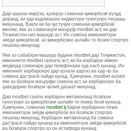
Дар ҷаҳони имрӯза, ҳазорҳо сомонаи қиморбозӣ вуҷуд
доранд, ки ҳар кадомашон хидматҳои гуногунро пешкаш
мекунанд. Вақти ки ба ҷустуҷӯи сомонаи қиморбозӣ
меоям, яке аз сомонаҳои маъруф mostbet аст, ки дар
Тоҷикистон низ машҳур аст. Ин сомона имкониятҳои
зиёди қиморбозӣ, аз қиморбозии анлайн то бозии спортро
пешкаш мекунад.
Яке аз сабабҳои машҳур будани mostbet дар Тоҷикистон,
имконияти mostbet скачать аст, ки ба корбарон имкон
медиҳад сомонаро дар телефонҳои худ насб кунанд. Ин
имконият корбаронро дар ҳолати ҳаргиз ва ҳар ҷо ба
сомона дастрасӣ пайдо кунад. Ҳамчунин, mostbet aviator
яке аз бозӣҳои маъруфи сомона аст, ки корбаронро ба
ҳаводорию бозӣҳои ҷолиб даъват мекунад.
Дар mostbet casino корбарон метавонанд бозӣҳои
гуногунро аз қиморбозии анлайн то покер бозӣ кунанд.
Ҳамчунин, сомонаи
mostbet tj
барои корбарони тоҷик
имкониятҳои зиёди қиморбозӣ ва бозӣҳои спортро
пешкаш мекунад. Корбарон метавонанд ба сомона
дастрасӣ пайдо кунанд ва имкониятҳои зиёди қиморбозӣ
ва бозӣҳои спортро аз он истифода кунанд.