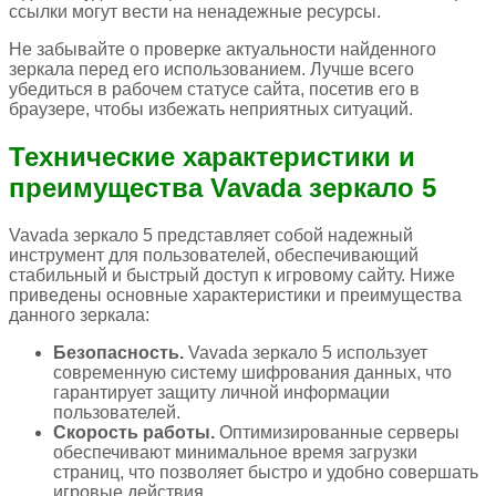
ссылки могут вести на ненадежные ресурсы.
Не забывайте о проверке актуальности найденного
зеркала перед его использованием. Лучше всего
убедиться в рабочем статусе сайта, посетив его в
браузере, чтобы избежать неприятных ситуаций.
Технические характеристики и
преимущества Vavada зеркало 5
Vavada зеркало 5 представляет собой надежный
инструмент для пользователей, обеспечивающий
стабильный и быстрый доступ к игровому сайту. Ниже
приведены основные характеристики и преимущества
данного зеркала:
Безопасность.
Vavada зеркало 5 использует
современную систему шифрования данных, что
гарантирует защиту личной информации
пользователей.
Скорость работы.
Оптимизированные серверы
обеспечивают минимальное время загрузки
страниц, что позволяет быстро и удобно совершать
игровые действия.