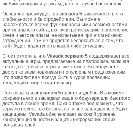
любимым играм и услугам, даже в случае блокировок.
Основное преимущество
зеркала 5
заключается в его
стабильности и быстродействии. Вы можете
наслаждаться всеми функциональными возможностями
оригинального сайта, включая регистрацию, пополнение
счета и автовыплаты, не испытывая при этом никаких
затруднений. Вам не придется беспокоиться о том, что
сайт будет недоступен в какой-либо ситуации.
Стоит отметить, что
Vavada зеркало 5
поддерживает все
актуальные игры, предлагаемые на платформе, включая
слоты, настольные игры и live-казино. Вы получаете
доступ ко всем новинкам и популярным предложениям,
что позволит вам всегда быть в курсе последних
тенденций в мире азартных игр.
Пользоваться
зеркалом 5
просто и удобно. Вы можете
сохранить его в закладках вашего браузера для быстрого
доступа в любое время. Важно также подчеркнуть, что
зеркало полностью безопасно, и все ваши данные будут
защищены. Vavada обеспечивает высокий уровень
конфиденциальности и защиты информации своих
пользователей.