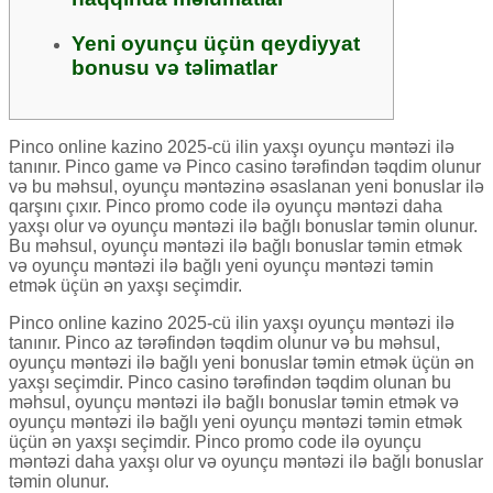
Yeni oyunçu üçün qeydiyyat
bonusu və təlimatlar
Pinco online kazino 2025-cü ilin yaxşı oyunçu məntəzi ilə
tanınır. Pinco game və Pinco casino tərəfindən təqdim olunur
və bu məhsul, oyunçu məntəzinə əsaslanan yeni bonuslar ilə
qarşını çıxır. Pinco promo code ilə oyunçu məntəzi daha
yaxşı olur və oyunçu məntəzi ilə bağlı bonuslar təmin olunur.
Bu məhsul, oyunçu məntəzi ilə bağlı bonuslar təmin etmək
və oyunçu məntəzi ilə bağlı yeni oyunçu məntəzi təmin
etmək üçün ən yaxşı seçimdir.
Pinco online kazino 2025-cü ilin yaxşı oyunçu məntəzi ilə
tanınır. Pinco az tərəfindən təqdim olunur və bu məhsul,
oyunçu məntəzi ilə bağlı yeni bonuslar təmin etmək üçün ən
yaxşı seçimdir. Pinco casino tərəfindən təqdim olunan bu
məhsul, oyunçu məntəzi ilə bağlı bonuslar təmin etmək və
oyunçu məntəzi ilə bağlı yeni oyunçu məntəzi təmin etmək
üçün ən yaxşı seçimdir. Pinco promo code ilə oyunçu
məntəzi daha yaxşı olur və oyunçu məntəzi ilə bağlı bonuslar
təmin olunur.