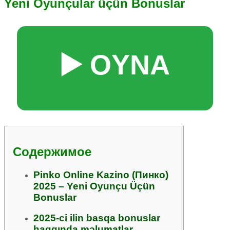
Yeni Oyunçular üçün Bonuslar
▶️ OYNA
Содержимое
Pinko Online Kazino (Пинко)
2025 – Yeni Oyunçu Üçün
Bonuslar
2025-ci ilin basqa bonuslar
haqqında məlumatlar