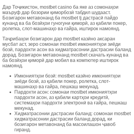
Дар Тоҷикистон, mostbet casino ба яке аз сомонаҳои
маъруф дар бозории қиморбозӣ табдил шудааст.
Бозигарон метавонанд ба mostbet tj дастрасӣ пайдо
кунанд ва ба бозӣҳои гуногуни қиморӣ, аз қабили покер,
ролетка, слот-машинаҳо ва ғайра, иштирок намоянд.
Таҷрибаҳои бозигарон дар mostbet казӣно аксаран
мусбат аст, зеро сомонаи mostbet имкониятҳои зиёди
бозӣ, пардохти асон ва хидматрасонии дастрасии баланд
дорад. Бозигарон метавонанд mostbet скачать кунанд ва
ба бозӣҳои қиморӣ дар мобил ва компютер иштирок
намоянд.
Имкониятҳои бозӣ: mostbet казӣно имкониятҳои
зиёди бозӣ, аз қабили покер, ролетка, слот-
машинаҳо ва ғайра, пешкаш мекунад.
Пардохти асон: сомонаи mostbet имкониятҳои
пардохти асон, аз қабили картҳои кредитӣ,
системаҳои пардохти электронӣ ва ғайра, пешкаш
мекунад.
Хидматрасонии дастрасии баланд: сомонаи mostbet
хидматрасонии дастрасии баланд дорад, ки
бозигарон метавонанд ба масоилашон ҷавоб
гиранд.