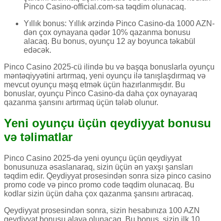
Pinco Casino-official.com-sa təqdim olunacaq.
Yıllık bonus: Yıllık ərzində Pinco Casino-da 1000 AZN-
dən çox oynayana qədər 10% qazanma bonusu
alacaq. Bu bonus, oyunçu 12 ay boyunca təkabül
edəcək.
Pinco Casino 2025-cü ilində bu və başqa bonuslarla oyunçu
məntəqiyyətini artırmaq, yeni oyunçu ilə tanışlaşdırmaq və
mevcut oyunçu məşq etmək üçün hazırlanmışdır. Bu
bonuslar, oyunçu Pinco Casino-da daha çox oynayaraq
qazanma şansını artırmaq üçün tələb olunur.
Yeni oyunçu üçün qeydiyyat bonusu
və təlimatlar
Pinco Casino 2025-də yeni oyunçu üçün qeydiyyat
bonusunuza əsaslanaraq, sizin üçün ən yaxşı şansları
təqdim edir. Qeydiyyat prosesindən sonra sizə pinco casino
promo code və pinco promo code təqdim olunacaq. Bu
kodlar sizin üçün daha çox qazanma şansını artıracaq.
Qeydiyyat prosesindən sonra, sizin hesabınıza 100 AZN
qeydiyyat bonusu əlavə olunacaq. Bu bonus, sizin ilk 10