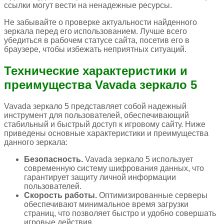
ссылки могут вести на ненадежные ресурсы.
Не забывайте о проверке актуальности найденного
зеркала перед его использованием. Лучше всего
убедиться в рабочем статусе сайта, посетив его в
браузере, чтобы избежать неприятных ситуаций.
Технические характеристики и
преимущества Vavada зеркало 5
Vavada зеркало 5 представляет собой надежный
инструмент для пользователей, обеспечивающий
стабильный и быстрый доступ к игровому сайту. Ниже
приведены основные характеристики и преимущества
данного зеркала:
Безопасность.
Vavada зеркало 5 использует
современную систему шифрования данных, что
гарантирует защиту личной информации
пользователей.
Скорость работы.
Оптимизированные серверы
обеспечивают минимальное время загрузки
страниц, что позволяет быстро и удобно совершать
игровые действия.