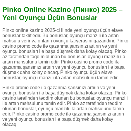
Pinko Online Kazino (Пинко) 2025 –
Yeni Oyunçu Üçün Bonuslar
Pinko online kazino 2025-ci ilində yeni oyunçu üçün əlavə
bonuslar təklif edir. Bu bonuslar, oyunçu mənzili ilə artan
məhsulu verir və onların oyunçu karyerasını qazandırır. Pinko
casino promo code ilə qazanma şansınızı artırın və yeni
oyunçu bonusları ilə başa düşmək daha kolay olacaq. Pinko
az tərəfindən təqdim olunan bu bonuslar, oyunçu mənzili ilə
artan məhsulunu təmin edir. Pinko casino promo code ilə
qazanma şansınızı artırın və yeni oyunçu bonusları ilə başa
düşmək daha kolay olacaq. Pinko oyunçu üçün əlavə
bonuslar, oyunçu mənzili ilə artan məhsulunu təmin edir.
Pinko promo code ilə qazanma şansınızı artırın və yeni
oyunçu bonusları ilə başa düşmək daha kolay olacaq. Pinko
casino tərəfindən təqdim olunan bu bonuslar, oyunçu mənzili
ilə artan məhsulunu təmin edir. Pinko az tərəfindən təqdim
olunan bonuslar, oyunçu mənzili ilə artan məhsulunu təmin
edir. Pinko casino promo code ilə qazanma şansınızı artırın
və yeni oyunçu bonusları ilə başa düşmək daha kolay
olacaq.