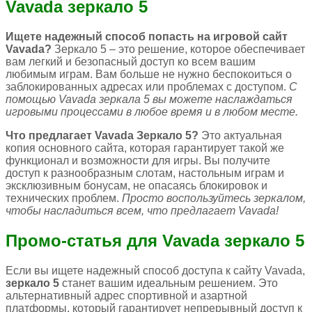
Vavada зеркало 5
Ищете надежный способ попасть на игровой сайт
Vavada?
Зеркало 5 – это решение, которое обеспечивает
вам легкий и безопасный доступ ко всем вашим
любимым играм. Вам больше не нужно беспокоиться о
заблокированных адресах или проблемах с доступом.
С
помощью Vavada зеркала 5 вы можете наслаждаться
игровыми процессами в любое время и в любом месте.
Что предлагает Vavada Зеркало 5?
Это актуальная
копия основного сайта, которая гарантирует такой же
функционал и возможности для игры. Вы получите
доступ к разнообразным слотам, настольным играм и
эксклюзивным бонусам, не опасаясь блокировок и
технических проблем.
Просто воспользуйтесь зеркалом,
чтобы насладиться всем, что предлагает Vavada!
Промо-статья для Vavada зеркало 5
Если вы ищете надежный способ доступа к сайту Vavada,
зеркало 5
станет вашим идеальным решением. Это
альтернативный адрес спортивной и азартной
платформы, который гарантирует непрерывный доступ к