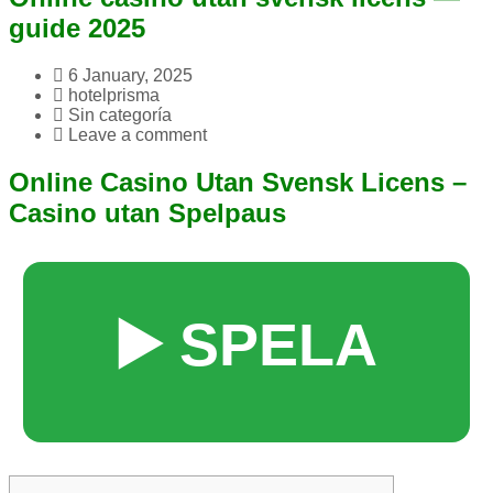
guide 2025
6 January, 2025
hotelprisma
Sin categoría
Leave a comment
Online Casino Utan Svensk Licens –
Casino utan Spelpaus
▶️ SPELA