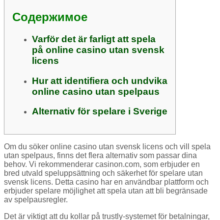
Содержимое
Varför det är farligt att spela
på online casino utan svensk
licens
Hur att identifiera och undvika
online casino utan spelpaus
Alternativ för spelare i Sverige
Om du söker online casino utan svensk licens och vill spela
utan spelpaus, finns det flera alternativ som passar dina
behov. Vi rekommenderar casinon.com, som erbjuder en
bred utvald speluppsättning och säkerhet för spelare utan
svensk licens. Detta casino har en användbar plattform och
erbjuder spelare möjlighet att spela utan att bli begränsade
av spelpausregler.
Det är viktigt att du kollar på trustly-systemet för betalningar,