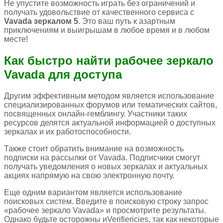
Не упустите возможность играть без ограничений и
получать удовольствие от качественного сервиса с
Vavada зеркалом 5
. Это ваш путь к азартным
приключениям и выигрышам в любое время и в любом
месте!
Как быстро найти рабочее зеркало
Vavada для доступа
Другим эффективным методом является использование
специализированных форумов или тематических сайтов,
посвященных онлайн-гемблингу. Участники таких
ресурсов делятся актуальной информацией о доступных
зеркалах и их работоспособности.
Также стоит обратить внимание на возможность
подписки на рассылки от Vavada. Подписчики смогут
получать уведомления о новых зеркалах и актуальных
акциях напрямую на свою электронную почту.
Еще одним вариантом является использование
поисковых систем. Введите в поисковую строку запрос
«рабочее зеркало Vavada» и просмотрите результаты.
Однако будьте осторожны иVerifiericies, так как некоторые