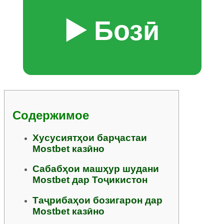
▶️ Бозӣ
Содержимое
Хусусиятҳои барҷастаи
Mostbet казӣно
Сабабҳои машҳур шудани
Mostbet дар Тоҷикистон
Таҷрибаҳои бозигарон дар
Mostbet казӣно