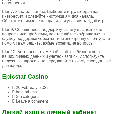
пополнения.
Шаг 7: Участие в играх. Выберите игру, которая вас
интересует, и следуйте инструкциям для начала.
Обратите внимание на правила и условия каждой игры.
Шаг 9: Обращение в поддержку. Если у вас возникли
вопросы или проблемы, не стесняйтесь обращаться в
службу поддержки через чат или электронную почту. Они
помогут вам решить любые возникшие вопросы.
Шаг 10: Безопасность. Не забывайте о безопасности
ваших личных данных и учетной записи. Используйте
надежные пароли и не передавайте никому свои данные
для входа.
Epicstar Casino
26 February, 2023
hotelprisma
Sin categoría
Leave a comment
Легкий вход в личный кабинет