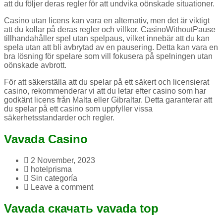
att du följer deras regler för att undvika oönskade situationer.
Casino utan licens kan vara en alternativ, men det är viktigt
att du kollar på deras regler och villkor. CasinoWithoutPause
tillhandahåller spel utan spelpaus, vilket innebär att du kan
spela utan att bli avbrytad av en pausering. Detta kan vara en
bra lösning för spelare som vill fokusera på spelningen utan
oönskade avbrott.
För att säkerställa att du spelar på ett säkert och licensierat
casino, rekommenderar vi att du letar efter casino som har
godkänt licens från Malta eller Gibraltar. Detta garanterar att
du spelar på ett casino som uppfyller vissa
säkerhetsstandarder och regler.
Vavada Casino
2 November, 2023
hotelprisma
Sin categoría
Leave a comment
Vavada скачать vavada top