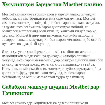
Хусусиятҳои барҷастаи Mostbet казӣно
Mostbet казӣно яке аз сомонаҳои маъруфу машҳури ҷаҳон
мебошад, ки дар Тоҷикистон низ хеле маъмул аст. Mostbet
casino имкониятҳои зиёде барои бозигарон пешкаш мекунад,
аз ҷумла mostbet скачать барои дастгоҳҳои мобилӣ, то
бозигарон метавонанд бозӣ кунанд, ҳангоми ки дар ҳар ҷо
ҳастанд. Mostbet tj инчунин имкониятҳои хуби пардохти
асъорро пешкаш мекунад, ки бозигарон метавонанд бо осонӣ
пул ҷамъ оварда, бозӣ кунанд.
Яке аз хусусиятҳои барҷастаи mostbet казӣно ин аст, ки он
имкониятҳои зиёди бозӣ ва ҷоизаҳои калонро пешкаш
мекунад. Бозигарон метавонанд дар бозӣҳои гуногун иштирок
кунанд, аз ҷумла покер, рулетка, слот-машинаҳо ва ғайра.
Инчунин, mostbet казӣно имкониятҳои хуби хидматрасонӣ ва
дастгирии фурӯшро пешкаш мекунад, то бозигарон
метавонанд ба осонӣ масъалаҳои худро ҳал кунанд.
Сабабҳои машҳур шудани Mostbet дар
Тоҷикистон
Mostbet казӣно дар Тоҷикистон ба далели пешниҳоди