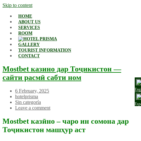
Skip to content
HOME
ABOUT US
SERVICES
ROOM
GALLERY
TOURIST INFORMATION
CONTACT
Mostbet казино дар Тоҷикистон —
сайти расмӣ сабти ном
Eng
6 February, 2025
hotelprisma
Sin categoría
Esp
Leave a comment
Mostbet казӣно – чаро ин сомона дар
Тоҷикистон машҳур аст