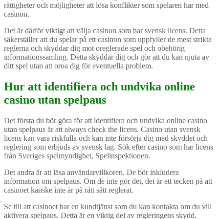
rättigheter och möjligheter att lösa konflikter som spelaren har med
casinon.
Det är därför viktigt att välja casinon som har svensk licens. Detta
säkerställer att du spelar på ett casinon som uppfyller de mest strikta
reglerna och skyddar dig mot oreglerade spel och obehörig
informationssamling. Detta skyddar dig och gör att du kan njuta av
ditt spel utan att oroa dig för eventuella problem.
Hur att identifiera och undvika online
casino utan spelpaus
Det första du bör göra för att identifiera och undvika online casino
utan spelpaus är att always check the licens. Casino utan svensk
licens kan vara riskfulla och kan inte försörja dig med skyddet och
reglering som erbjuds av svensk lag. Sök efter casino som har licens
från Sveriges spelmyndighet, Spelinspektionen.
Det andra är att läsa användarvillkoren. De bör inkludera
information om spelpaus. Om de inte gör det, det är ett tecken på att
casinoet kanske inte är på rätt sätt reglerat.
Se till att casinoet har en kundtjänst som du kan kontakta om du vill
aktivera spelpaus. Detta är en viktig del av regleringens skydd.