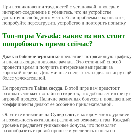
При возникновении трудностей с установкой, проверьте
интернет-соединение и убедитесь, что на устройстве
достаточно свободного места. Если проблемы сохраняются,
попробуйте перезагрузить устройство и повторить попытку.
Топ-игры Vavada: какие из них стоит
попробовать прямо сейчас?
Джек и бобовое зёрнышко
предлагает потрясающую графику
и впечатляющие призовые раунды. Это отличный способ
провести время и получить интересные выигрыши за
короткий период. Динамичные спецэффекты делают игру ещё
более увлекательной.
Не пропустите
Тайна сосуда
. В этой игре вам предстоит
разгадать множество тайн и секретов, что добавляет интригу в
игровой процесс. Наличие различных бонусов и повышенные
коэффициенты делают её особенно привлекательной.
Обратите внимание на
Супер слот
, в котором много уровней
и возможность активации различных режимов игры. Каждый
уровень предлагает уникальные бонусы, что позволяет
разнообразить игровой процесс и увеличить шансы на