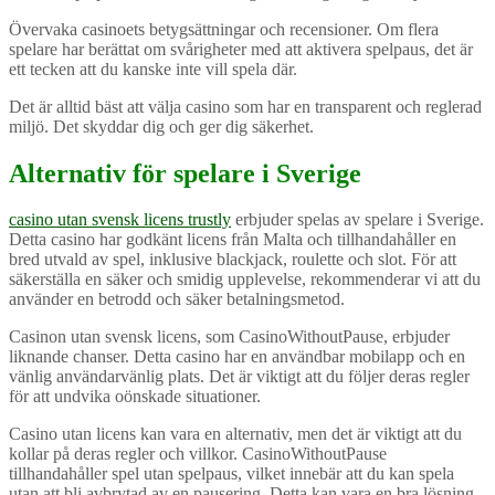
Övervaka casinoets betygsättningar och recensioner. Om flera
spelare har berättat om svårigheter med att aktivera spelpaus, det är
ett tecken att du kanske inte vill spela där.
Det är alltid bäst att välja casino som har en transparent och reglerad
miljö. Det skyddar dig och ger dig säkerhet.
Alternativ för spelare i Sverige
casino utan svensk licens trustly
erbjuder spelas av spelare i Sverige.
Detta casino har godkänt licens från Malta och tillhandahåller en
bred utvald av spel, inklusive blackjack, roulette och slot. För att
säkerställa en säker och smidig upplevelse, rekommenderar vi att du
använder en betrodd och säker betalningsmetod.
Casinon utan svensk licens, som CasinoWithoutPause, erbjuder
liknande chanser. Detta casino har en användbar mobilapp och en
vänlig användarvänlig plats. Det är viktigt att du följer deras regler
för att undvika oönskade situationer.
Casino utan licens kan vara en alternativ, men det är viktigt att du
kollar på deras regler och villkor. CasinoWithoutPause
tillhandahåller spel utan spelpaus, vilket innebär att du kan spela
utan att bli avbrytad av en pausering. Detta kan vara en bra lösning