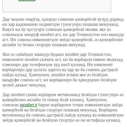
Дар ҷаҳони имрӯза, ҳазорҳо сомонаи қиморбозӣ вуҷуд доранд,
ки ҳар кадомашон хидматҳои гуногунро пешкаш мекунанд.
Вақти ки ба ҷустуҷӯи сомонаи қиморбозӣ меоям, яке аз
сомонаҳои маъруф mostbet аст, ки дар Тоҷикистон низ машҳур
аст. Ин сомона имкониятҳои зиёди қиморбозӣ, аз қиморбозии
анлайн то бозии спортро пешкаш мекунад.
Яке аз сабабҳои машҳур будани mostbet дар Тоҷикистон,
имконияти mostbet скачать аст, ки ба корбарон имкон медиҳад
сомонаро дар телефонҳои худ насб кунанд. Ин имконият
корбаронро дар ҳолати ҳаргиз ва ҳар ҷо ба сомона дастрасӣ
пайдо кунад. Ҳамчунин, mostbet aviator яке аз бозӣҳои
маъруфи сомона аст, ки корбаронро ба ҳаводорию бозӣҳои
ҷолиб даъват мекунад.
Дар mostbet casino корбарон метавонанд бозӣҳои гуногунро аз
қиморбозии анлайн то покер бозӣ кунанд. Ҳамчунин,
сомонаи
mostbet tj
барои корбарони тоҷик имкониятҳои зиёди
қиморбозӣ ва бозӣҳои спортро пешкаш мекунад. Корбарон
метавонанд ба сомона дастрасӣ пайдо кунанд ва имкониятҳои
зиёди қиморбозӣ ва бозӣҳои спортро аз он истифода кунанд.