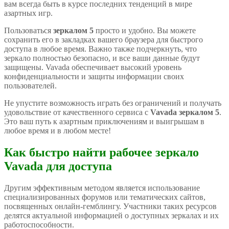
вам всегда быть в курсе последних тенденций в мире
азартных игр.
Пользоваться
зеркалом 5
просто и удобно. Вы можете
сохранить его в закладках вашего браузера для быстрого
доступа в любое время. Важно также подчеркнуть, что
зеркало полностью безопасно, и все ваши данные будут
защищены. Vavada обеспечивает высокий уровень
конфиденциальности и защиты информации своих
пользователей.
Не упустите возможность играть без ограничений и получать
удовольствие от качественного сервиса с
Vavada зеркалом 5
.
Это ваш путь к азартным приключениям и выигрышам в
любое время и в любом месте!
Как быстро найти рабочее зеркало
Vavada для доступа
Другим эффективным методом является использование
специализированных форумов или тематических сайтов,
посвященных онлайн-гемблингу. Участники таких ресурсов
делятся актуальной информацией о доступных зеркалах и их
работоспособности.