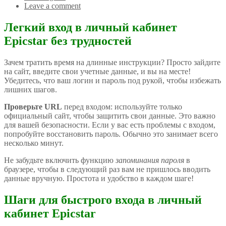
Leave a comment
Легкий вход в личный кабинет
Epicstar без трудностей
Зачем тратить время на длинные инструкции? Просто зайдите
на сайт, введите свои учетные данные, и вы на месте!
Убедитесь, что ваш логин и пароль под рукой, чтобы избежать
лишних шагов.
Проверьте URL
перед входом: используйте только
официальный сайт, чтобы защитить свои данные. Это важно
для вашей безопасности. Если у вас есть проблемы с входом,
попробуйте восстановить пароль. Обычно это занимает всего
несколько минут.
Не забудьте включить функцию
запоминания пароля
в
браузере, чтобы в следующий раз вам не пришлось вводить
данные вручную. Простота и удобство в каждом шаге!
Шаги для быстрого входа в личный
кабинет Epicstar