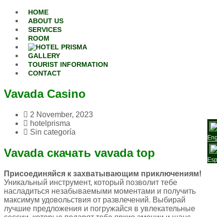
Skip to content
HOME
ABOUT US
SERVICES
ROOM
GALLERY
TOURIST INFORMATION
CONTACT
Vavada Casino
2 November, 2023
hotelprisma
Sin categoría
Eng
Vavada скачать vavada top
Esp
Присоединяйся к захватывающим приключениям!
Уникальный инструмент, который позволит тебе
насладиться незабываемыми моментами и получить
максимум удовольствия от развлечений. Выбирай
лучшие предложения и погружайся в увлекательные