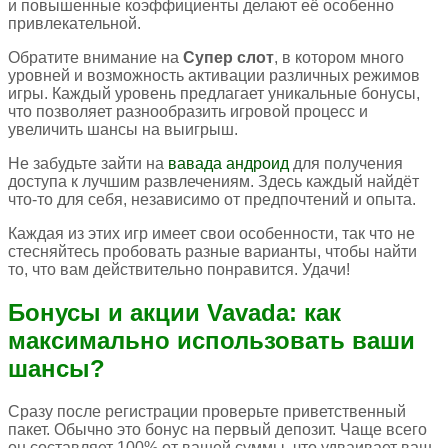
и повышенные коэффициенты делают её особенно
привлекательной.
Обратите внимание на
Супер слот
, в котором много
уровней и возможность активации различных режимов
игры. Каждый уровень предлагает уникальные бонусы,
что позволяет разнообразить игровой процесс и
увеличить шансы на выигрыш.
Не забудьте зайти на
вавада андроид
для получения
доступа к лучшим развлечениям. Здесь каждый найдёт
что-то для себя, независимо от предпочтений и опыта.
Каждая из этих игр имеет свои особенности, так что не
стесняйтесь пробовать разные варианты, чтобы найти
то, что вам действительно понравится. Удачи!
Бонусы и акции Vavada: как
максимально использовать ваши
шансы?
Сразу после регистрации проверьте приветственный
пакет. Обычно это бонус на первый депозит. Чаще всего
он составляет 100% от вашей суммы, что удваивает ваш