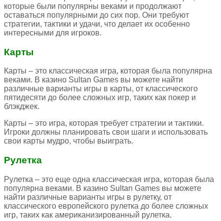
которые были популярны веками и продолжают
оставаться популярными до сих пор. Они требуют
стратегии, тактики и удачи, что делает их особенно
интересными для игроков.
Карты
Карты – это классическая игра, которая была популярна
веками. В казино Sultan Games вы можете найти
различные варианты игры в карты, от классического
пятидесяти до более сложных игр, таких как покер и
блэкджек.
Карты – это игра, которая требует стратегии и тактики.
Игроки должны планировать свои шаги и использовать
свои карты мудро, чтобы выиграть.
Рулетка
Рулетка – это еще одна классическая игра, которая была
популярна веками. В казино Sultan Games вы можете
найти различные варианты игры в рулетку, от
классического европейского рулетка до более сложных
игр, таких как американизированный рулетка.