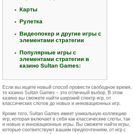
Карты
Рулетка
Видеопокер и другие игры с
элементами стратегии
Популярные игры с
элементами стратегии в
казино Sultan Games:
Если вы ищете новый способ провести свободное время,
то казино Sultan Games – это отличный выбор. В этом
казино вы сможете найти широкий спектр игр, от
классических слотов до новых и инновационных игр.
Кроме того, Sultan Games имеет уникальную коллекцию
игр, которая включает в себя как классические слоты, так
и новые и инновационные игры. Вы сможете найти игры,
которые соответствуют вашим предпочтениям, от игр с