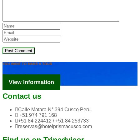
Name
Email
Website
Post Comment
YOU WANT TO MAKE A TOUR
Tourism Information
View Information
Contact us
Calle Matara N° 394 Cusco Peru.
+51 974 791 168
+51 84 224412 / +51 84 253733
reservas@hotelprismacusco.com
Find us on Tripadvisor