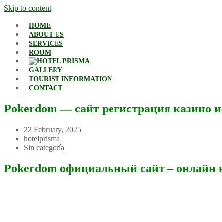
Skip to content
HOME
ABOUT US
SERVICES
ROOM
GALLERY
TOURIST INFORMATION
CONTACT
Pokerdom — сайт регистрация казино и
22 February, 2025
hotelprisma
Sin categoría
Pokerdom официальный сайт – онлайн к