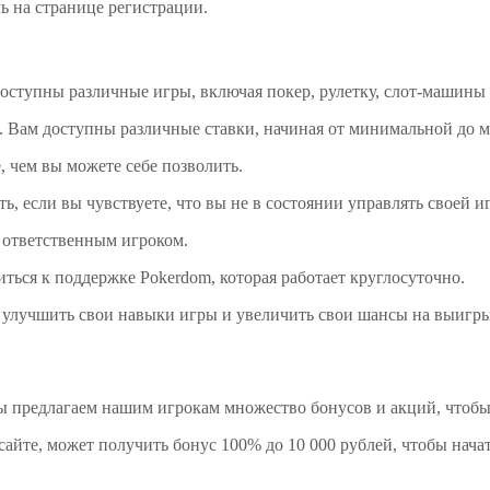
ль на странице регистрации.
доступны различные игры, включая покер, рулетку, слот-машины 
ть. Вам доступны различные ставки, начиная от минимальной до 
 чем вы можете себе позволить.
ь, если вы чувствуете, что вы не в состоянии управлять своей и
ь ответственным игроком.
ться к поддержке Pokerdom, которая работает круглосуточно.
м улучшить свои навыки игры и увеличить свои шансы на выигр
ы предлагаем нашим игрокам множество бонусов и акций, чтобы 
айте, может получить бонус 100% до 10 000 рублей, чтобы нача