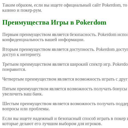
Таким образом, если вы ищете официальный сайт Pokerdom, то
казино и покер-рум.
Преимущества Игры в Pokerdom
Первым преимуществом является безопасность. Pokerdom исполь
конфиденциальность вашей информации.
Вторым преимуществом является доступность. Pokerdom доступен
доступ к интернету.
Третьим преимуществом является широкий спектр игр. Pokerdom п
понравится.
Четвертым преимуществом является возможность играть с други
Пятым преимуществом является возможность получать бонусы и
увеличить ваш банк.
Шестым преимуществом является возможность получать поддержк
вопросы или проблемы.
Если вы ищете надежный и безопасный способ играть в покер 
которые делают его лучшим выбором для игроков.