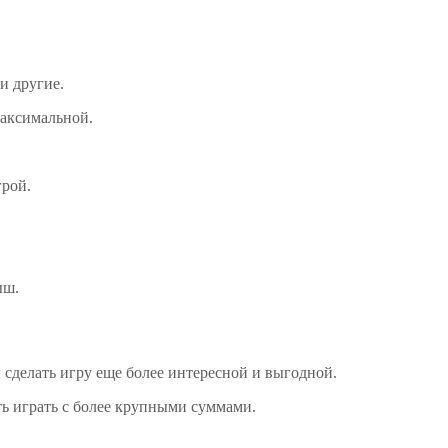
и другие.
максимальной.
грой.
ыш.
сделать игру еще более интересной и выгодной.
ть играть с более крупными суммами.