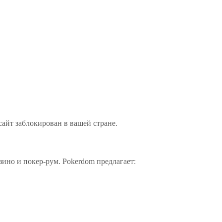
сайт заблокирован в вашей стране.
ино и покер-рум. Pokerdom предлагает: