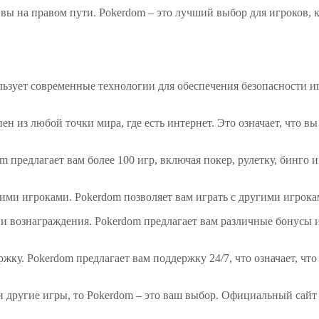
 вы на правом пути. Pokerdom – это лучший выбор для игроков,
зует современные технологии для обеспечения безопасности игр
 из любой точки мира, где есть интернет. Это означает, что вы 
редлагает вам более 100 игр, включая покер, рулетку, бинго и д
ми игроками. Pokerdom позволяет вам играть с другими игрокам
 вознаграждения. Pokerdom предлагает вам различные бонусы и
у. Pokerdom предлагает вам поддержку 24/7, что означает, что
и другие игры, то Pokerdom – это ваш выбор. Официальный сайт