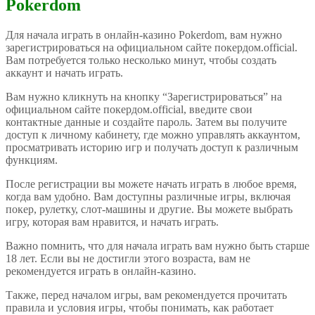
Pokerdom
Для начала играть в онлайн-казино Pokerdom, вам нужно
зарегистрироваться на официальном сайте покердом.official.
Вам потребуется только несколько минут, чтобы создать
аккаунт и начать играть.
Вам нужно кликнуть на кнопку “Зарегистрироваться” на
официальном сайте покердом.official, введите свои
контактные данные и создайте пароль. Затем вы получите
доступ к личному кабинету, где можно управлять аккаунтом,
просматривать историю игр и получать доступ к различным
функциям.
После регистрации вы можете начать играть в любое время,
когда вам удобно. Вам доступны различные игры, включая
покер, рулетку, слот-машины и другие. Вы можете выбрать
игру, которая вам нравится, и начать играть.
Важно помнить, что для начала играть вам нужно быть старше
18 лет. Если вы не достигли этого возраста, вам не
рекомендуется играть в онлайн-казино.
Также, перед началом игры, вам рекомендуется прочитать
правила и условия игры, чтобы понимать, как работает