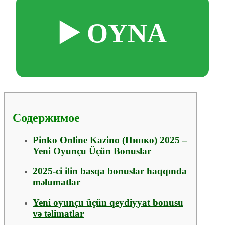
▶️ OYNA
Содержимое
Pinko Online Kazino (Пинко) 2025 –
Yeni Oyunçu Üçün Bonuslar
2025-ci ilin basqa bonuslar haqqında
məlumatlar
Yeni oyunçu üçün qeydiyyat bonusu
və təlimatlar