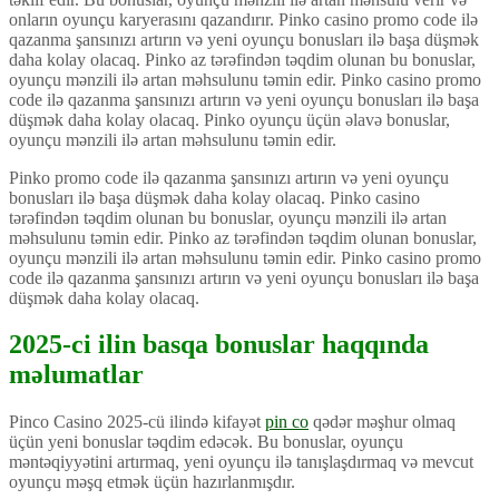
onların oyunçu karyerasını qazandırır. Pinko casino promo code ilə
qazanma şansınızı artırın və yeni oyunçu bonusları ilə başa düşmək
daha kolay olacaq. Pinko az tərəfindən təqdim olunan bu bonuslar,
oyunçu mənzili ilə artan məhsulunu təmin edir. Pinko casino promo
code ilə qazanma şansınızı artırın və yeni oyunçu bonusları ilə başa
düşmək daha kolay olacaq. Pinko oyunçu üçün əlavə bonuslar,
oyunçu mənzili ilə artan məhsulunu təmin edir.
Pinko promo code ilə qazanma şansınızı artırın və yeni oyunçu
bonusları ilə başa düşmək daha kolay olacaq. Pinko casino
tərəfindən təqdim olunan bu bonuslar, oyunçu mənzili ilə artan
məhsulunu təmin edir. Pinko az tərəfindən təqdim olunan bonuslar,
oyunçu mənzili ilə artan məhsulunu təmin edir. Pinko casino promo
code ilə qazanma şansınızı artırın və yeni oyunçu bonusları ilə başa
düşmək daha kolay olacaq.
2025-ci ilin basqa bonuslar haqqında
məlumatlar
Pinco Casino 2025-cü ilində kifayət
pin co
qədər məşhur olmaq
üçün yeni bonuslar təqdim edəcək. Bu bonuslar, oyunçu
məntəqiyyətini artırmaq, yeni oyunçu ilə tanışlaşdırmaq və mevcut
oyunçu məşq etmək üçün hazırlanmışdır.