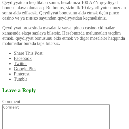
Qeydiyyatdan keçdikdən sonra, hesabınıza 100 AZN qeydiyyat
bonusu əlavə olunacaq. Bu bonus, sizin ilk 10 dəyərli yutusunuzdan
sonra əldə ediləcək. Qeydiyyat bonusunu əldə etmək üçün pinco
casino və ya пинко saytından qeydiyyatdan keçməlisiniz.
Qeydiyyat prosesində məsələniz varsa, pinco casino xidmətlər
xanasında əlaqə saxlaya bilərsiz. Hesabınızda məlumatları təqdim
etmək, qeydiyyat bonusunu əldə etmək və digər məsələlər haqqında
məlumatlar burada tapa bilərsiz.
Share This Post:
Facebook
Twitter
Google Plus
Pinterest
Tumblr
Leave a Reply
Comment