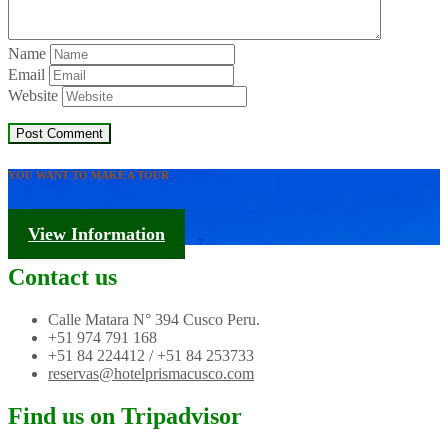
Name
Email
Website
Post Comment
YOU WANT TO MAKE A TOUR
Tourism Information
View Information
Contact us
Calle Matara N° 394 Cusco Peru.
+51 974 791 168
+51 84 224412 / +51 84 253733
reservas@hotelprismacusco.com
Find us on Tripadvisor