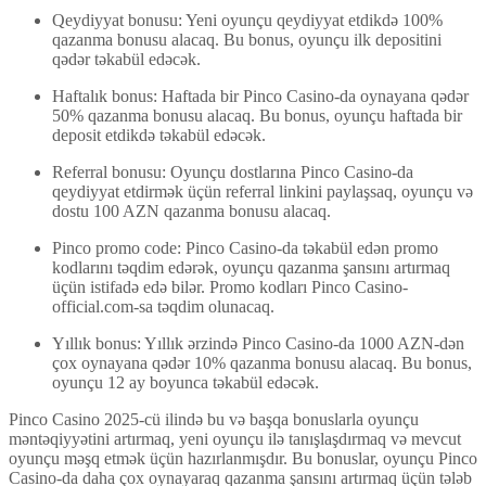
Qeydiyyat bonusu: Yeni oyunçu qeydiyyat etdikdə 100%
qazanma bonusu alacaq. Bu bonus, oyunçu ilk depositini
qədər təkabül edəcək.
Haftalık bonus: Haftada bir Pinco Casino-da oynayana qədər
50% qazanma bonusu alacaq. Bu bonus, oyunçu haftada bir
deposit etdikdə təkabül edəcək.
Referral bonusu: Oyunçu dostlarına Pinco Casino-da
qeydiyyat etdirmək üçün referral linkini paylaşsaq, oyunçu və
dostu 100 AZN qazanma bonusu alacaq.
Pinco promo code: Pinco Casino-da təkabül edən promo
kodlarını təqdim edərək, oyunçu qazanma şansını artırmaq
üçün istifadə edə bilər. Promo kodları Pinco Casino-
official.com-sa təqdim olunacaq.
Yıllık bonus: Yıllık ərzində Pinco Casino-da 1000 AZN-dən
çox oynayana qədər 10% qazanma bonusu alacaq. Bu bonus,
oyunçu 12 ay boyunca təkabül edəcək.
Pinco Casino 2025-cü ilində bu və başqa bonuslarla oyunçu
məntəqiyyətini artırmaq, yeni oyunçu ilə tanışlaşdırmaq və mevcut
oyunçu məşq etmək üçün hazırlanmışdır. Bu bonuslar, oyunçu Pinco
Casino-da daha çox oynayaraq qazanma şansını artırmaq üçün tələb