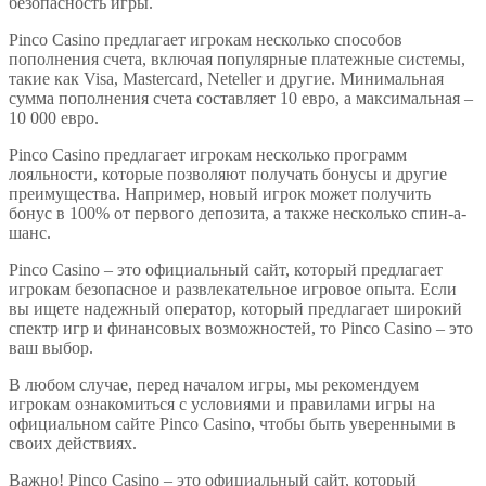
безопасность игры.
Pinco Casino предлагает игрокам несколько способов
пополнения счета, включая популярные платежные системы,
такие как Visa, Mastercard, Neteller и другие. Минимальная
сумма пополнения счета составляет 10 евро, а максимальная –
10 000 евро.
Pinco Casino предлагает игрокам несколько программ
лояльности, которые позволяют получать бонусы и другие
преимущества. Например, новый игрок может получить
бонус в 100% от первого депозита, а также несколько спин-а-
шанс.
Pinco Casino – это официальный сайт, который предлагает
игрокам безопасное и развлекательное игровое опыта. Если
вы ищете надежный оператор, который предлагает широкий
спектр игр и финансовых возможностей, то Pinco Casino – это
ваш выбор.
В любом случае, перед началом игры, мы рекомендуем
игрокам ознакомиться с условиями и правилами игры на
официальном сайте Pinco Casino, чтобы быть уверенными в
своих действиях.
Важно! Pinco Casino – это официальный сайт, который