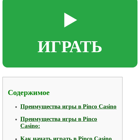
▶️
ИГРАТЬ
Содержимое
Преимущества игры в Pinco Casino
Преимущества игры в Pinco
Casino:
Как начать играть в Pinco Casino