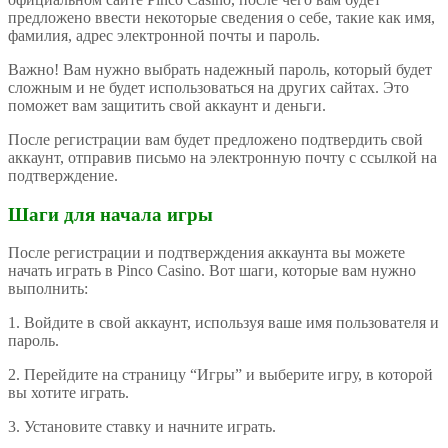
предложено ввести некоторые сведения о себе, такие как имя,
фамилия, адрес электронной почты и пароль.
Важно! Вам нужно выбрать надежный пароль, который будет
сложным и не будет использоваться на других сайтах. Это
поможет вам защитить свой аккаунт и деньги.
После регистрации вам будет предложено подтвердить свой
аккаунт, отправив письмо на электронную почту с ссылкой на
подтверждение.
Шаги для начала игры
После регистрации и подтверждения аккаунта вы можете
начать играть в Pinco Casino. Вот шаги, которые вам нужно
выполнить:
1. Войдите в свой аккаунт, используя ваше имя пользователя и
пароль.
2. Перейдите на страницу “Игры” и выберите игру, в которой
вы хотите играть.
3. Установите ставку и начните играть.