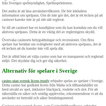
från Sveriges spelmyndighet, Spelinspektionen.
Det andra är att läsa användarvillkoren. De bör inkludera
information om spelpaus. Om de inte gör det, det är ett tecken på att
casinoet kanske inte är på rätt sätt reglerat.
Se till att casinoet har en kundtjänst som du kan kontakta om du vill
aktivera spelpaus. Detta är en viktig del av regleringens skydd.
Övervaka casinoets betygsättningar och recensioner. Om flera
spelare har berättat om svårigheter med att aktivera spelpaus, det är
ett tecken att du kanske inte vill spela där.
Det är alltid bäst att välja casino som har en transparent och reglerad
miljö. Det skyddar dig och ger dig säkerhet.
Alternativ för spelare i Sverige
casino utan svensk licens trustly
erbjuder spelas av spelare i Sverige.
Detta casino har godkänt licens från Malta och tillhandahåller en
bred utvald av spel, inklusive blackjack, roulette och slot. För att
säkerställa en säker och smidig upplevelse, rekommenderar vi att du
använder en betrodd och säker betalningsmetod.
Casinon utan svensk licens, som CasinoWithoutPause, erbjuder