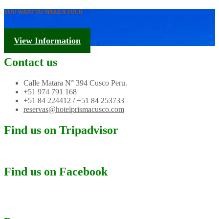
YOU WANT TO MAKE A TOUR
Tourism Information
View Information
Contact us
Calle Matara N° 394 Cusco Peru.
+51 974 791 168
+51 84 224412 / +51 84 253733
reservas@hotelprismacusco.com
Find us on Tripadvisor
Find us on Facebook